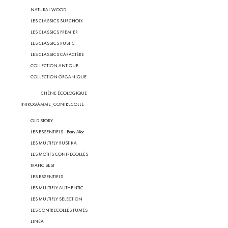
NATURAL WOOD
LES CLASSICS SURCHOIX
LES CLASSICS PREMIER
LES CLASSICS RUSTIC
LES CLASSICS CARACTÈRE
COLLECTION ANTIQUE
COLLECTION ORGANIQUE
CHÊNE ÉCOLOGIQUE
INTROGAMME_CONTRECOLLÉ
OLD STORY
LES ESSENTIELS - Berry Alloc
LES MULTIPLY RUSTIKA
LES MOTIFS CONTRECOLLÉS
TRAFIC BEST
LES ESSENTIELS
LES MULTIPLY AUTHENTIC
LES MULTIPLY SELECTION
LES CONTRECOLLÉS FUMÉS
LINÉA