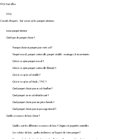
FAQ Font office
FAQ
Conseils d'experts : Tout savoir sur les parquets interieurs
menu-parquet-interieur
Quel type de parquet choisir ?
Pourquoi choisir un parquet pour votre sol ?
Parquet massif, parquet contrecollé, parquet stratifié : avantages & inconvénients
Qu'est-ce qu'un parquet massif ?
Qu'est-ce qu'un parquet contrecollé (flottant) ?
Qu’est-ce qu’un sol stratifié ?
Qu’est-ce qu’un sol Vinyle / PVC ?
Quel parquet choisir pour un sol chauffant ?
Quel parquet sur un sol rafraîchissant ?
Quel parquet choisir pour une pièce humide ?
Quel parquet choisir pour un passage intensif ?
Quelles essences de bois choisir ?
Quelles sont les différentes essences de bois ? Origines et propriétés naturelles
Les «choix» de bois : quelles incidences sur l’aspect de votre parquet ?