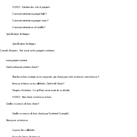
VIDEO : Entretien des sols & parquets
Comment entretenir un parquet huilé ?
Comment entretenir un parquet vernis ?
Comment entretenir un sol stratifié ?
Spécifications Techniques
Spécifications Techniques
Conseils d'experts : Tout savoir sur les parquets exterieurs
menu parquet exterieur
Quel revêtement extérieur choisir ?
Plancher en bois exotique ou en composite, que choisir pour créer ou rénover votre terrasse ?
Terrasse en lames ou en caillebottis, Quel motif choisir ?
Parquets d’extérieur : Ce qu’il faut savoir avant de se décider.
VIDEO : Bien choisir sa terrasse en bois
Quelles essences de bois choisir ?
Quelles essences de bois choisir pour l’extérieur? (complet)
Bien poser sa terrasse
La pose des caillebottis
Poser des lames de terrasse