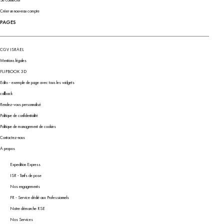
Se connecter
Créer un nouveau compte
PAGES
CGV ISRAEL
Mentions légales
FLIPBOOK 3D
Edito - exemple de page avec tous les widgets
callback
Rendez-vous personnalisé
Politique de confidentialité
Politique de management de cookies
Contactez-nous
A propos
Expedition Express
ISR - Tarifs de pose
Nos engagements
FR - Service dédié aux Professionnels
Notre démarche RSE
Nos Services