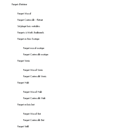
Parquet d'Intérieur
PARQUET VIEILLI
PARQUET EN CHÊNE FUMÉ
Parquet Massif
Parquet Contrecollé - Flottant
PARQUET LAMES LARGES XXL
PARQUET EN CHÊNE
Sol plaqué bois veritables
Parquets à Motifs Traditionnels
ACCESSOIRES PARQUET
D'INTÉRIEUR
Parquet en Bois Exotique
Parquet massif exotique
Parquet Contrecollé exotique
Parquet Vernis
Nos conseillers sont disponibles au
Parquet Massif Vernis
09-8899140
Parquet Contrecollé Vernis
Parquet Huilé
Parquet Massif Huilé
Parquet Contrecollé Huilé
Parquet en bois brut
VOUS AVEZ UN PROJET ?
Parquet Massif Brut
Parquet Contrecollé Brut
Nos experts sont à votre disposition pour vous guider pas à
Parquet Vieilli