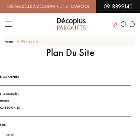
09-8899140
0 MODÈLES À DÉCOUVRIR EN SHOWROOM | DISPONIBILITÉ IM
Fermer
Accueil
Plan du site
Plan Du Site
LES RECHERCHES LES PLUS COURANTES
NOS OFFRES
PARQUET MASSIF
PARQUET CONTRECOLLÉ -
FLOTTANT
Nouveaux produits
SOL PLAQUÉ BOIS VERITABLES
PARQUETS À MOTIFS
TRADITIONNELS
Promotions
CATÉGORIES
PARQUET EN BOIS EXOTIQUE
PARQUET VERNIS
Racine
PARQUET HUILÉ
PARQUET EN BOIS BRUT
Accueil