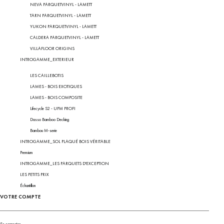
NEVA PARQUETVINYL - LAMETT
TARN PARQUETVINYL - LAMETT
YUKON PARQUETVINYL - LAMETT
CALDERA PARQUETVINYL - LAMETT
VILLAFLOOR ORIGINS
INTROGAMME_EXTERIEUR
LES CAILLEBOTIS
LAMES - BOIS EXOTIQUES
LAMES - BOIS COMPOSITE
Lifecycle S2 - UPM PROFI
Dasso Bamboo Decking
Bambou M-serie
INTROGAMME_SOL PLAQUÉ BOIS VÉRITABLE
Premium
INTROGAMME_LES PARQUETS D'EXCEPTION
LES PETITS PRIX
Échantillon
VOTRE COMPTE