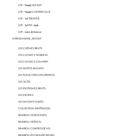
LOT - Parquet MASSIF
LOT - Parquet CONTRECOLLÉ
LOT - Sol STRATIFIÉ
LOT - Sol PVC vinyle
LOT - Lame de terrasse
INTROGAMME_MASSIF
LES CHÊNES BRUTS
LES CLASSICS NOBLESS
LES CLASSICS COUNTRY
LES MOTIFS MASSIFS
LES PLANCHERS D'AUTREFOIS
LES SCIÉS
LES EXOTIQUES BRUTS
LES EXOTIKS
LES MASSIFS FUMÉS
COLLECTION DRIFTWOOD
BAMBOU HORIZONTAL
BAMBOU VERTICAL
BAMBOU COMPRESSÉ HD
BAMBOU ÉCOSOLIDE DASSO