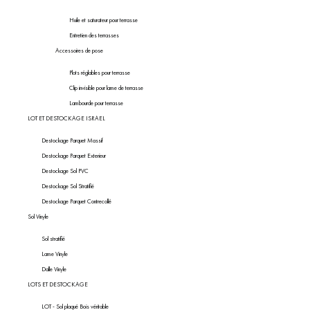
Huile et saturateur pour terrasse
Entretien des terrasses
Accessoires de pose
Plots réglables pour terrasse
Clip invisible pour lame de terrasse
Lambourde pour terrasse
LOT ET DESTOCKAGE ISRAEL
Destockage Parquet Massif
Destockage Parquet Exterieur
Destockage Sol PVC
Destockage Sol Stratifié
Destockage Parquet Contrecollé
Sol Vinyle
Sol stratifié
Lame Vinyle
Dalle Vinyle
LOTS ET DESTOCKAGE
LOT - Sol plaqué Bois véritable