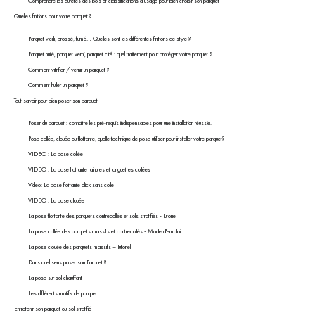
Comprendre les duretés des bois et classifications d’usage pour bien choisir son parquet
Quelles finitions pour votre parquet ?
Parquet vieilli, brossé, fumé… Quelles sont les différentes finitions de style ?
Parquet huilé, parquet verni, parquet ciré : quel traitement pour protéger votre parquet ?
Comment vitrifier / vernir un parquet ?
Comment huiler un parquet ?
Tout savoir pour bien poser son parquet
Poser du parquet : connaître les pré-requis indispensables pour une installation réussie.
Pose collée, clouée ou flottante, quelle technique de pose utiliser pour installer votre parquet?
VIDEO : La pose collée
VIDEO : La pose flottante rainures et languettes collées
Video: La pose flottante click sans colle
VIDEO : La pose clouée
La pose flottante des parquets contrecollés et sols stratifiés - Tutoriel
La pose collée des parquets massifs et contrecollés - Mode d'emploi
La pose clouée des parquets massifs – Tutoriel
Dans quel sens poser son Parquet ?
La pose sur sol chauffant
Les différents motifs de parquet
Entretenir son parquet ou sol stratifié