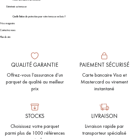
Entretenir sa terrasse
Quelle finition de protection pour votre terrasse en bois ?
Nos magasins
Contactez-nous
Plan du site
QUALITÉ GARANTIE
PAIEMENT SÉCURISÉ
Offrez-vous l’assurance d’un
Carte bancaire Visa et
parquet de qualité au meilleur
Mastercard ou virement
prix
instantané
STOCKS
LIVRAISON
Choisissez votre parquet
Livraison rapide par
parmi plus de 1000 références
transporteur spécialisé