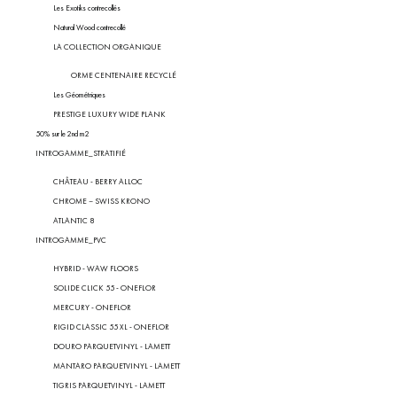
Les Exotiks contrecollés
Natural Wood contrecollé
LA COLLECTION ORGANIQUE
ORME CENTENAIRE RECYCLÉ
Les Géométriques
PRESTIGE LUXURY WIDE PLANK
50% sur le 2nd m2
INTROGAMME_STRATIFIÉ
CHÂTEAU - BERRY ALLOC
CHROME – SWISS KRONO
ATLANTIC 8
INTROGAMME_PVC
HYBRID - WAW FLOORS
SOLIDE CLICK 55 - ONEFLOR
MERCURY - ONEFLOR
RIGID CLASSIC 55 XL - ONEFLOR
DOURO PARQUETVINYL - LAMETT
MANTARO PARQUETVINYL - LAMETT
TIGRIS PARQUETVINYL - LAMETT