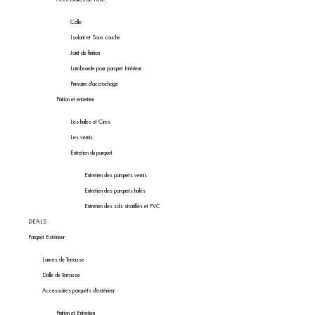
Colle
Isolant et Sous couche
Joint de finition
Lambourde pour parquet Intérieur
Primaire d'accrochage
Finition et entretien
Les huiles et Cires
Les vernis
Entretien du parquet
Entretien des parquets vernis
Entretien des parquets huilés
Entretien des sols stratifiés et PVC
DEALS
Parquet Extérieur
Lames de Terrasse
Dalle de Terrasse
Accessoires parquets d'extérieur
Finition et Entretien