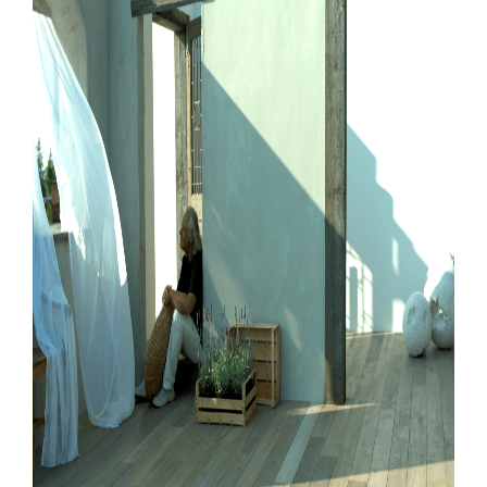
PARQUET VIEILLI
PARQUET EN CHÊNE FUMÉ
PARQUET LAMES LARGES XXL
PARQUET EN CHÊNE
ACCESSOIRES PARQUET
D'INTÉRIEUR
Nos conseillers sont disponibles au
09-8899140
VOUS AVEZ UN PROJET ?
Nos experts sont à votre disposition pour vous guider pas à