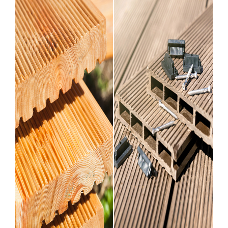
PARQUET VIEILLI
PARQUET EN CHÊNE FUMÉ
PARQUET LAMES LARGES XXL
PARQUET EN CHÊNE
ACCESSOIRES PARQUET
D'INTÉRIEUR
Nos conseillers sont disponibles au
09-8899140
VOUS AVEZ UN PROJET ?
Nos experts sont à votre disposition pour vous guider pas à