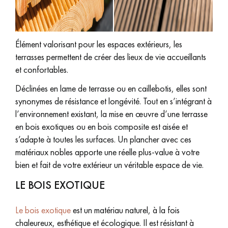
pas dans le choix et la pose de votre parquet.
Élément valorisant pour les espaces extérieurs, les
terrasses permettent de créer des lieux de vie accueillants
et confortables.
Un expert Décoplus Parquets vous appelle
Déclinées en lame de terrasse ou en caillebotis, elles sont
synonymes de résistance et longévité. Tout en s’intégrant à
l’environnement existant, la mise en œuvre d’une terrasse
en bois exotiques ou en bois composite est aisée et
s’adapte à toutes les surfaces. Un plancher avec ces
Demandez un rendez-vous personnalisé
matériaux nobles apporte une réelle plus-value à votre
bien et fait de votre extérieur un véritable espace de vie.
LE BOIS EXOTIQUE
Le bois exotique
est un matériau naturel, à la fois
Obtenez un devis gratuit !
chaleureux, esthétique et écologique. Il est résistant à