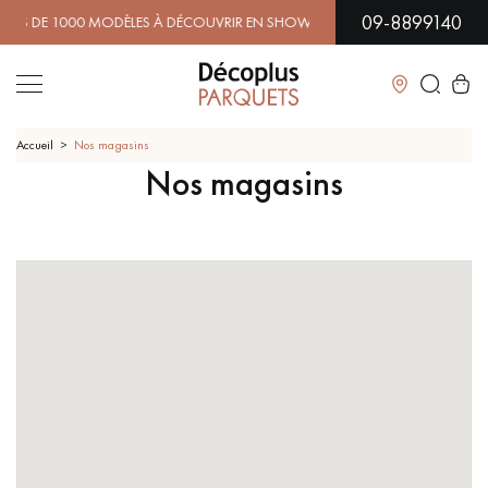
09-8899140
E 1000 MODÈLES À DÉCOUVRIR EN SHOWROOM | DISPONIBILI
Fermer
Accueil
Nos magasins
Nos magasins
LES RECHERCHES LES PLUS COURANTES
PARQUET MASSIF
PARQUET CONTRECOLLÉ -
FLOTTANT
SOL PLAQUÉ BOIS VERITABLES
PARQUETS À MOTIFS
TRADITIONNELS
PARQUET EN BOIS EXOTIQUE
PARQUET VERNIS
PARQUET HUILÉ
PARQUET EN BOIS BRUT