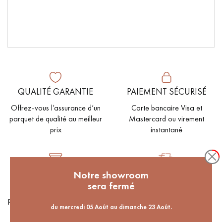
pas dans le choix et la pose de votre parquet.
Un expert Décoplus Parquets vous appelle
QUALITÉ GARANTIE
PAIEMENT SÉCURISÉ
Offrez-vous l’assurance d’un
Carte bancaire Visa et
parquet de qualité au meilleur
Mastercard ou virement
prix
instantané
Demandez un rendez-vous personnalisé
STOCKS
LIVRAISON
Notre showroom
sera fermé
Choisissez votre parquet
Livraison rapide par
parmi plus de 1000 références
transporteur spécialisé
du mercredi 05 Août au dimanche 23 Août.
en stock
Obtenez un devis gratuit !