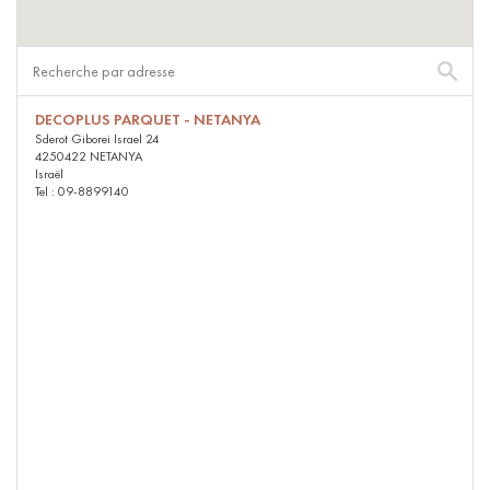
PARQUET VIEILLI
PARQUET EN CHÊNE FUMÉ
PARQUET LAMES LARGES XXL
PARQUET EN CHÊNE
DECOPLUS PARQUET - NETANYA
ACCESSOIRES PARQUET
Sderot Giborei Israel 24
D'INTÉRIEUR
4250422 NETANYA
Israël
Tel : 09-8899140
Nos conseillers sont disponibles au
09-8899140
VOUS AVEZ UN PROJET ?
Nos experts sont à votre disposition pour vous guider pas à