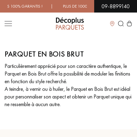
09-8899140
 GARANTIS ! | PLUS DE 1000 MODÈLES À DÉCOUVRIR EN SH
Fermer
PARQUET EN BOIS BRUT
LES RECHERCHES LES PLUS COURANTES
Particulièrement apprécié pour son caractère authentique, le
Parquet en Bois Brut offre la possibilité de moduler les finitions
PARQUET MASSIF
PARQUET CONTRECOLLÉ -
FLOTTANT
en fonction du style recherché.
A teindre, à vernir ou à huiler, le Parquet en Bois Brut est idéal
SOL PLAQUÉ BOIS VERITABLES
PARQUETS À MOTIFS
pour personnaliser son aspect et obtenir un Parquet unique qui
TRADITIONNELS
ne ressemble à aucun autre.
PARQUET EN BOIS EXOTIQUE
PARQUET VERNIS
PARQUET HUILÉ
PARQUET EN BOIS BRUT