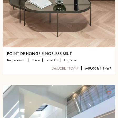
POINT DE HONGRIE NOBLESS BRUT
parquet massif
chêne
les motifs
larg 9 cm
765,82₪ TTC/m²
649,00₪ HT/m²