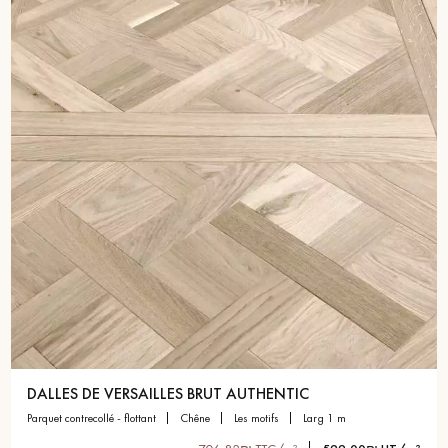
pas dans le choix et la pose de votre parquet.
Un expert Décoplus Parquets vous appelle
Demandez un rendez-vous personnalisé
DALLES DE VERSAILLES BRUT AUTHENTIC
parquet contrecollé - flottant
chêne
les motifs
larg 1 m
Obtenez un devis gratuit !