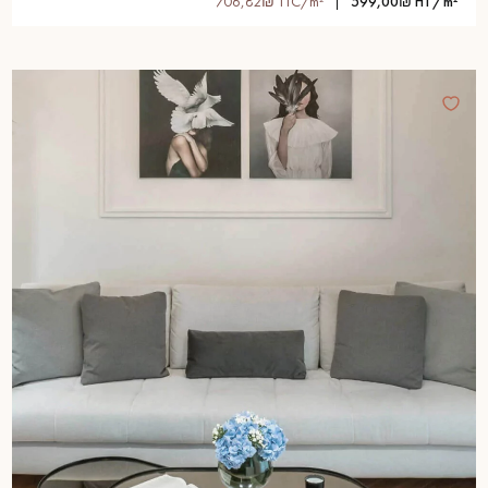
706,82₪ TTC/m²
599,00₪ HT/m²