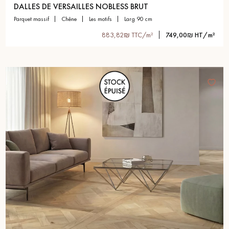
DALLES DE VERSAILLES NOBLESS BRUT
parquet massif
chêne
les motifs
larg 90 cm
883,82₪ TTC/m²
749,00₪ HT/m²