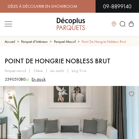
09-8899140
LES À DÉCOUVRIR EN SHOWROOM | DISPONIBILITÉ IMMÉDIAT
Fermer
Accueil
Parquet d'Intérieur
Parquet Massif
Point De Hongrie Nobless Brut
LES RECHERCHES LES PLUS COURANTES
POINT DE HONGRIE NOBLESS BRUT
parquet massif
chêne
les motifs
larg 9 cm
PARQUET MASSIF
PARQUET CONTRECOLLÉ -
2390510BIS
En stock
FLOTTANT
SOL PLAQUÉ BOIS VERITABLES
PARQUETS À MOTIFS
TRADITIONNELS
PARQUET EN BOIS EXOTIQUE
PARQUET VERNIS
PARQUET HUILÉ
PARQUET EN BOIS BRUT