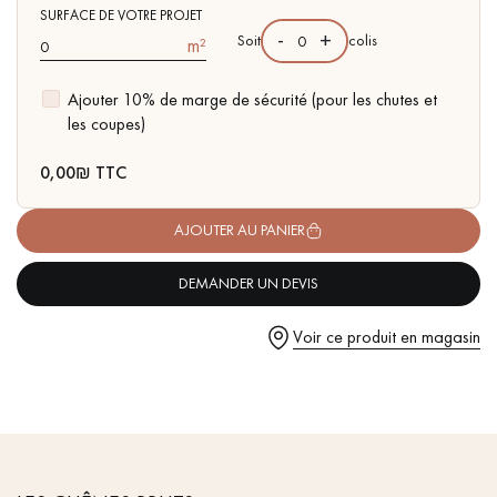
pas dans le choix et la pose de votre parquet.
SURFACE DE VOTRE PROJET
-
+
Soit
colis
m²
Ajouter 10% de marge de sécurité (pour les chutes et
les coupes)
Un expert Décoplus Parquets vous appelle
0,00
₪ TTC
AJOUTER AU PANIER
DEMANDER UN DEVIS
Demandez un rendez-vous personnalisé
Voir ce produit en magasin
Obtenez un devis gratuit !