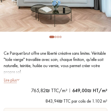
PARQUET VIEILLI
PARQUET EN CHÊNE FUMÉ
PARQUET LAMES LARGES XXL
PARQUET EN CHÊNE
ACCESSOIRES PARQUET
D'INTÉRIEUR
Ce Parquet brut offre une liberté créative sans limites. Véritable
Nos conseillers sont disponibles au
"toile vierge" travaillée avec soin, chaque finition, qu'elle soit
09-8899140
naturelle, teintée, huilée ou vernie, vous permet créer votre
propre sol.
Lire plus
- Lames Largeur
9 cm
- Epaisseur de la lames :
23 mm
765,82₪ TTC/m²
649,00
₪ HT/m²
-
Brut
, Sans finition, à teindre, à vernir ou à huiler.
VOUS AVEZ UN PROJET ?
- Choix
Nobless
: petits nœuds présent sur le parement
843,94₪ TTC par colis de 1.102 m²
- Pose collée sur support ou clouée sur lambourdes
Nos experts sont à votre disposition pour vous guider pas à