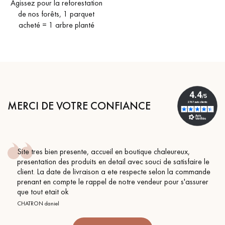
Agissez pour la reforestation
de nos forêts, 1 parquet
acheté = 1 arbre planté
MERCI DE VOTRE CONFIANCE
ien presente, accueil en boutique chaleureux,
Conseil pa
n des produits en detail avec souci de satisfaire le
BEILE FRANC
date de livraison a ete respecte selon la commande
 compte le rappel de notre vendeur pour s'assurer
ait ok
iel