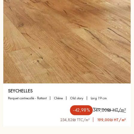
SEYCHELLES
parquet contrecollé - flottant
chêne
old story
larg 19 cm
-42,98%
349,00₪ HT/m²
234,82₪ TTC/m²
199,00₪ HT/m²