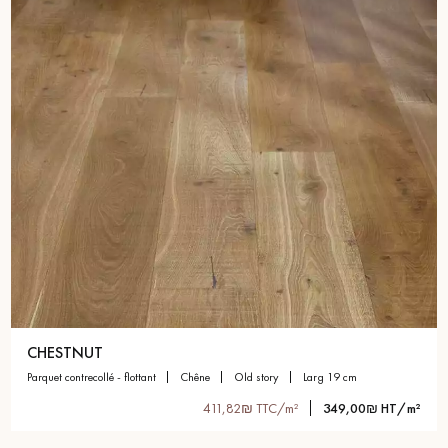
CHESTNUT
parquet contrecollé - flottant
chêne
old story
larg 19 cm
411,82₪ TTC/m²
349,00₪ HT/m²