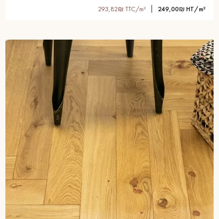
293,82₪ TTC/m²
249,00₪ HT/m²