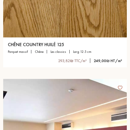
CHÊNE COUNTRY HUILÉ 125
parquet massif
chêne
les classics
larg 12.5 cm
293,82₪ TTC/m²
249,00₪ HT/m²