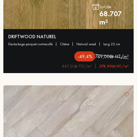
Lot de
68.707
m²
DRIFTWOOD NATUREL
destockage parquet contrecollé
chêne
natural wood
larg 22 cm
-49,4%
749,00₪ HT/m²
447,21₪ TTC/m²
378,99₪ HT/m²