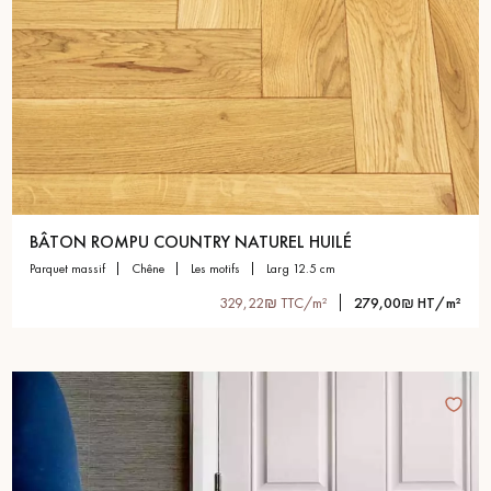
BÂTON ROMPU COUNTRY NATUREL HUILÉ
parquet massif
chêne
les motifs
larg 12.5 cm
329,22₪ TTC/m²
279,00₪ HT/m²