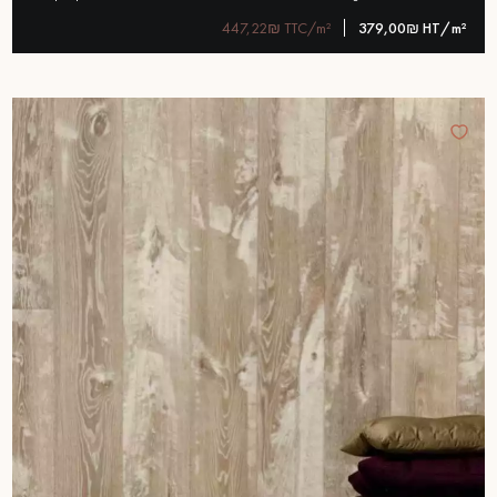
447,22₪ TTC/m²
379,00₪ HT/m²