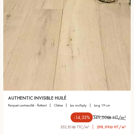
AUTHENTIC INVISIBLE HUILÉ
parquet contrecollé - flottant
chêne
les multiply
larg 19 cm
-14,33%
349,00₪ HT/m²
352,81₪ TTC/m²
298,99₪ HT/m²