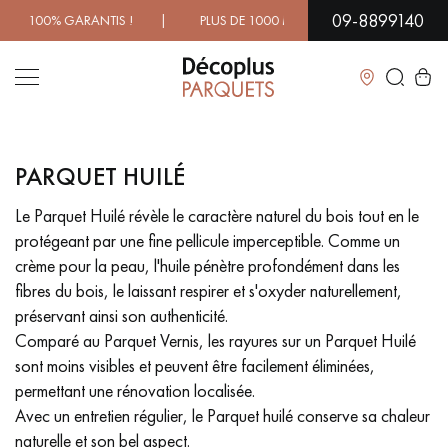
09-8899140
DE 1000 MODÈLES À DÉCOUVRIR EN SHOWROOM | DISPONIBIL
Fermer
PARQUET HUILÉ
LES RECHERCHES LES PLUS COURANTES
Le Parquet Huilé révèle le caractère naturel du bois tout en le
protégeant par une fine pellicule imperceptible. Comme un
PARQUET MASSIF
PARQUET CONTRECOLLÉ -
FLOTTANT
crème pour la peau, l'huile pénètre profondément dans les
fibres du bois, le laissant respirer et s'oxyder naturellement,
SOL PLAQUÉ BOIS VERITABLES
PARQUETS À MOTIFS
préservant ainsi son authenticité.
TRADITIONNELS
Comparé au Parquet Vernis, les rayures sur un Parquet Huilé
sont moins visibles et peuvent être facilement éliminées,
PARQUET EN BOIS EXOTIQUE
PARQUET VERNIS
permettant une rénovation localisée.
Avec un entretien régulier, le Parquet huilé conserve sa chaleur
PARQUET HUILÉ
PARQUET EN BOIS BRUT
naturelle et son bel aspect.