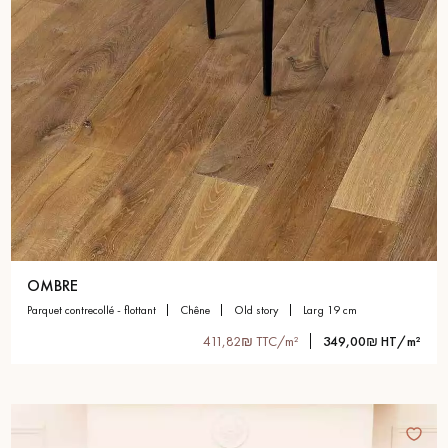
OMBRE
parquet contrecollé - flottant
chêne
old story
larg 19 cm
411,82₪ TTC/m²
349,00₪ HT/m²