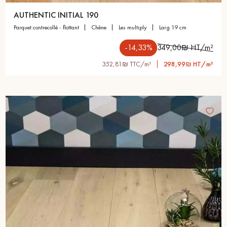
AUTHENTIC INITIAL 190
parquet contrecollé - flottant
chêne
les multiply
larg 19 cm
-14,33%
349,00₪ HT/m²
352,81₪ TTC/m²
298,99₪ HT/m²