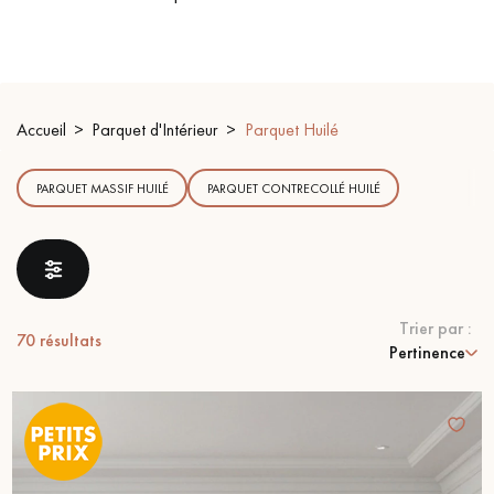
PARQUET VIEILLI
PARQUET EN CHÊNE FUMÉ
PARQUET LAMES LARGES XXL
PARQUET EN CHÊNE
Accueil
Parquet d'Intérieur
Parquet Huilé
ACCESSOIRES PARQUET
D'INTÉRIEUR
PARQUET MASSIF HUILÉ
PARQUET CONTRECOLLÉ HUILÉ
Nos conseillers sont disponibles au
09-8899140
Trier par :
70
résultats
Pertinence
VOUS AVEZ UN PROJET ?
Nos experts sont à votre disposition pour vous guider pas à