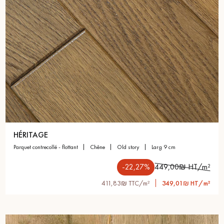
HÉRITAGE
parquet contrecollé - flottant
chêne
old story
larg 9 cm
-22,27%
449,00₪ HT/m²
411,83₪ TTC/m²
349,01₪ HT/m²