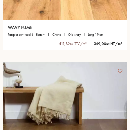
WAVY FUME
parquet contrecollé - flottant
chêne
old story
larg 19 cm
411,82₪ TTC/m²
349,00₪ HT/m²