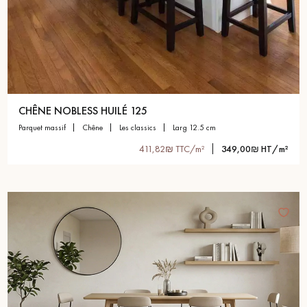
CHÊNE NOBLESS HUILÉ 125
parquet massif
chêne
les classics
larg 12.5 cm
411,82₪ TTC/m²
349,00₪ HT/m²