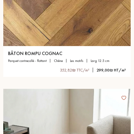
BÂTON ROMPU COGNAC
parquet contrecollé - flottant
chêne
les motifs
larg 12.5 cm
352,82₪ TTC/m²
299,00₪ HT/m²