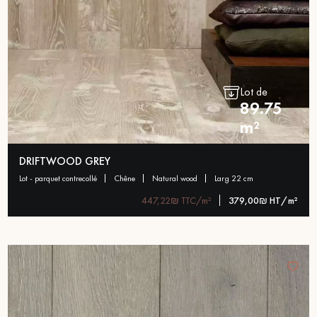
Lot de
89.75
m²
DRIFTWOOD GREY
lot - parquet contrecollé
chêne
natural wood
larg 22 cm
447,22₪ TTC/m²
379,00₪ HT/m²