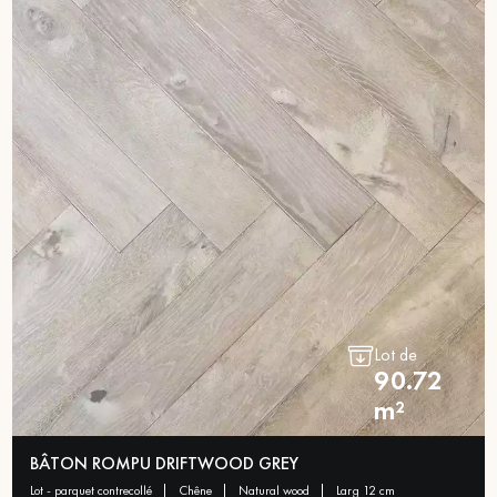
Lot de
90.72
m²
BÂTON ROMPU DRIFTWOOD GREY
lot - parquet contrecollé
chêne
natural wood
larg 12 cm