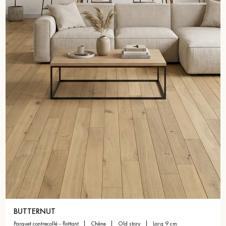
BUTTERNUT
parquet contrecollé - flottant
chêne
old story
larg 9 cm