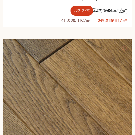
-22,27%
449,00₪ HT/m²
411,83₪ TTC/m²
349,01₪ HT/m²