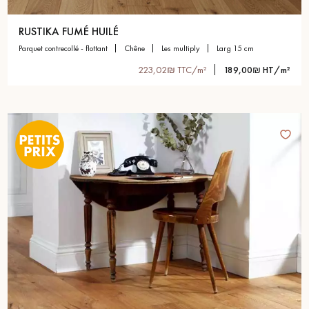
RUSTIKA FUMÉ HUILÉ
parquet contrecollé - flottant
chêne
les multiply
larg 15 cm
223,02₪ TTC/m²
189,00₪ HT/m²