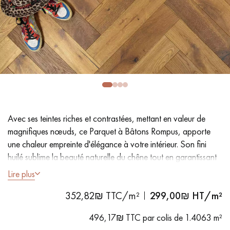
PARQUET VIEILLI
PARQUET EN CHÊNE FUMÉ
PARQUET LAMES LARGES XXL
PARQUET EN CHÊNE
ACCESSOIRES PARQUET
D'INTÉRIEUR
Nos conseillers sont disponibles au
Avec ses teintes riches et contrastées, mettant en valeur de
09-8899140
magnifiques nœuds, ce Parquet à Bâtons Rompus, apporte
une chaleur empreinte d'élégance à votre intérieur. Son fini
huilé sublime la beauté naturelle du chêne tout en garantissant
sa protection.
Lire plus
352,82₪ TTC/m²
299,00
₪ HT/m²
- Lames largeur généreuse de 12,5 cm
VOUS AVEZ UN PROJET ?
- Fumé intense, Huile naturelle
496,17₪ TTC par colis de 1.4063 m²
Nos experts sont à votre disposition pour vous guider pas à
- Chanfreins des 4 côtés