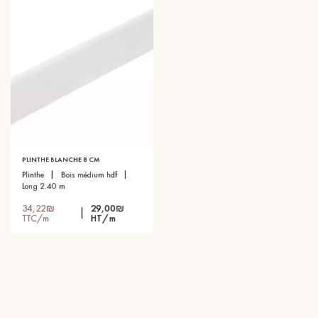
PLINTHE BLANCHE 8 CM
plinthe
bois médium hdf
long 2.40 m
34,22₪
29,00₪
TTC/m
HT/m