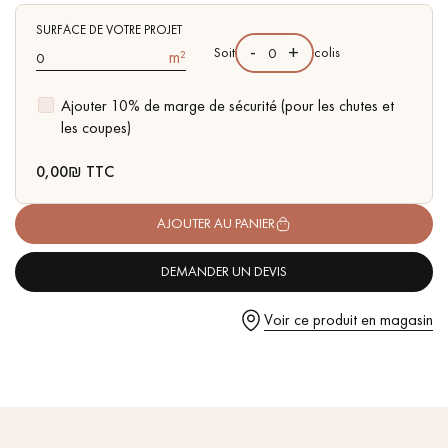
pas dans le choix et la pose de votre parquet.
- Choix Authentic - nœuds, gerces, fissures colmatées, aubiers
- Disponible dans d'autres formats
SURFACE DE VOTRE PROJET
-
+
Soit
colis
m²
Ajouter 10% de marge de sécurité (pour les chutes et
les coupes)
Un expert Décoplus Parquets vous appelle
0,00
₪ TTC
AJOUTER AU PANIER
DEMANDER UN DEVIS
Demandez un rendez-vous personnalisé
Voir ce produit en magasin
Obtenez un devis gratuit !