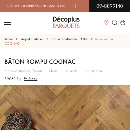
09-8899140
À DÉCOUVRIR EN SHOWROOM | DISPONIBILITÉ IMMÉDIATE | 
Fermer
Accueil
Parquet d'Intérieur
Parquet Contrecollé - Flottant
Bâton Rompu
COGNAC
LES RECHERCHES LES PLUS COURANTES
BÂTON ROMPU COGNAC
parquet contrecollé - flottant
chêne
les motifs
larg 12.5 cm
PARQUET MASSIF
PARQUET CONTRECOLLÉ -
FLOTTANT
3908BIS
En Stock
SOL PLAQUÉ BOIS VERITABLES
PARQUETS À MOTIFS
TRADITIONNELS
PARQUET EN BOIS EXOTIQUE
PARQUET VERNIS
PARQUET HUILÉ
PARQUET EN BOIS BRUT