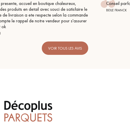
Conseil parfait, échanges fluides. Je recommande totaleme
le
BEILE FRANCK
de
r
VOIR TOUS LES AVIS