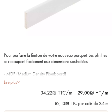
PARQUET VIEILLI
PARQUET EN CHÊNE FUMÉ
PARQUET LAMES LARGES XXL
PARQUET EN CHÊNE
ACCESSOIRES PARQUET
D'INTÉRIEUR
Pour parfaire la finition de votre nouveau parquet. Les plinthes
Nos conseillers sont disponibles au
se recoupent facilement aux dimensions souhaitées.
09-8899140
- MDF (Medium Density Fiberboard)
Lire plus
34,22₪ TTC/m
29,00
₪ HT/m
VOUS AVEZ UN PROJET ?
82,13₪ TTC par colis de 2.4 m
Nos experts sont à votre disposition pour vous guider pas à