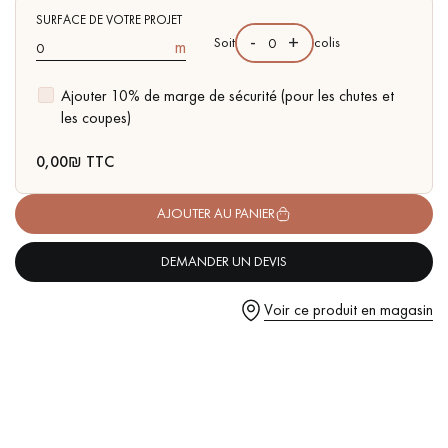
pas dans le choix et la pose de votre parquet.
SURFACE DE VOTRE PROJET
-
+
Soit
colis
m
Ajouter 10% de marge de sécurité (pour les chutes et
les coupes)
Un expert Décoplus Parquets vous appelle
0,00
₪ TTC
AJOUTER AU PANIER
DEMANDER UN DEVIS
Demandez un rendez-vous personnalisé
Voir ce produit en magasin
Obtenez un devis gratuit !