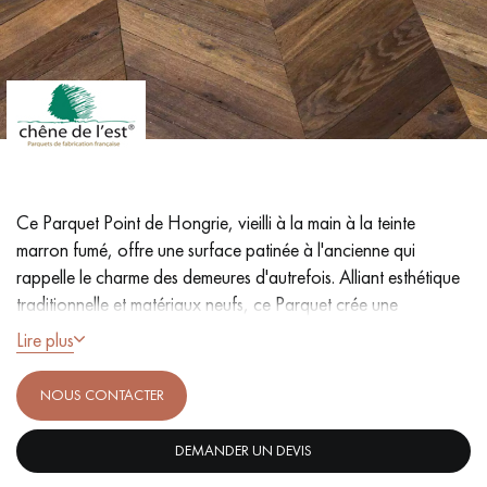
PARQUET VIEILLI
PARQUET EN CHÊNE FUMÉ
PARQUET LAMES LARGES XXL
PARQUET EN CHÊNE
ACCESSOIRES PARQUET
D'INTÉRIEUR
Ce Parquet Point de Hongrie, vieilli à la main à la teinte
Nos conseillers sont disponibles au
marron fumé, offre une surface patinée à l'ancienne qui
09-8899140
rappelle le charme des demeures d'autrefois. Alliant esthétique
traditionnelle et matériaux neufs, ce Parquet crée une
ambiance réconfortante.
Lire plus
NOUS CONTACTER
- Fabrication artisanale française, savoir-faire unique, finitions
VOUS AVEZ UN PROJET ?
incomparables
- Lames Largeur 9 cm, angle 45°, Longueur 70 cm
DEMANDER UN DEVIS
Nos experts sont à votre disposition pour vous guider pas à
- Fumé, Oxydé, Huile cire naturelle