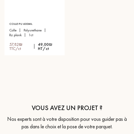
COLLE PU 600ML
colle
polyurethane
rz plank
1ct
57,82₪
49,00₪
TTC/ct
HT/ct
VOUS AVEZ UN PROJET ?
Nos experts sont à votre disposition pour vous guider pas à
pas dans le choix et la pose de votre parquet.