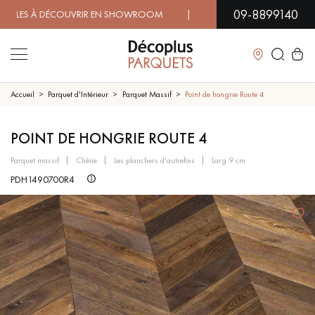
09-8899140
S À DÉCOUVRIR EN SHOWROOM | DISPONIBILITÉ IMMÉDIATE 
Fermer
Accueil
Parquet d'Intérieur
Parquet Massif
Point de hongrie Route 4
LES RECHERCHES LES PLUS COURANTES
POINT DE HONGRIE ROUTE 4
parquet massif
chêne
les planchers d'autrefois
larg 9 cm
PARQUET MASSIF
PARQUET CONTRECOLLÉ -
PDH1490700R4
FLOTTANT
SOL PLAQUÉ BOIS VERITABLES
PARQUETS À MOTIFS
TRADITIONNELS
PARQUET EN BOIS EXOTIQUE
PARQUET VERNIS
PARQUET HUILÉ
PARQUET EN BOIS BRUT