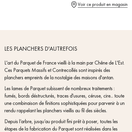
pas dans le choix et la pose de votre parquet.
Voir ce produit en magasin
- Chanfreins martelés des 4 côtés
- Choix Rustic - petits nœuds fermés, sans aubier
- Parquet certifié PEFC & Parquet de France
Un expert Décoplus Parquets vous appelle
LES PLANCHERS D'AUTREFOIS
L'art du Parquet de France vieilli à la main par Chêne de L'Est.
Ces Parquets Massifs et Contrecollés sont inspirés des
planchers empreints de la nostalgie des maisons d'antan.
Demandez un rendez-vous personnalisé
Les lames de Parquet subissent de nombreux traitements :
fumés, bords déstructurés, traces d'usures, céruse, cire... toute
une combinaison de finitions sophistiquées pour parvenir à un
rendu rappelant les planchers vieillis au fil des siècles.
Depuis l’arbre, jusqu’au produit fini prêt à poser, toutes les
Obtenez un devis gratuit !
étapes de la fabrication du Parquet sont réalisées dans les