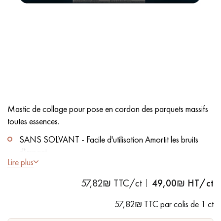
PARQUET VIEILLI
PARQUET EN CHÊNE FUMÉ
PARQUET LAMES LARGES XXL
PARQUET EN CHÊNE
ACCESSOIRES PARQUET
D'INTÉRIEUR
Mastic de collage pour pose en cordon des parquets massifs
Nos conseillers sont disponibles au
toutes essences.
09-8899140
SANS SOLVANT - Facile d'utilisation Amortit les bruits
d'impact.
Lire plus
A utiliser avec un pistolet d'extrusion.
57,82₪ TTC/ct
49,00
₪ HT/ct
VOUS AVEZ UN PROJET ?
Colle en cordon pour parquets massifs posés sur sous
57,82₪ TTC par colis de 1 ct
couche alvéolé.
Nos experts sont à votre disposition pour vous guider pas à