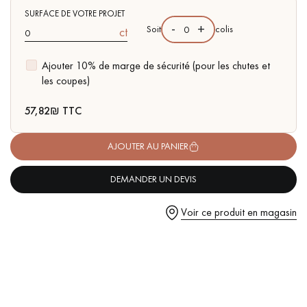
pas dans le choix et la pose de votre parquet.
Ponçage après 24H
SURFACE DE VOTRE PROJET
-
+
Soit
colis
ct
Rattrapage des défauts de planeité ponctuel jusqu'a 5 mm
Ajouter 10% de marge de sécurité (pour les chutes et
Rendement : 1 boudin = 1 m²
les coupes)
Un expert Décoplus Parquets vous appelle
57,82
₪ TTC
AJOUTER AU PANIER
DEMANDER UN DEVIS
Demandez un rendez-vous personnalisé
Voir ce produit en magasin
Obtenez un devis gratuit !