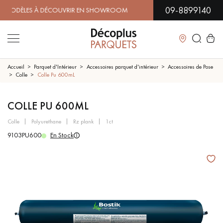
09-8899140
DÈLES À DÉCOUVRIR EN SHOWROOM | DISPONIBILITÉ IMMÉDI
Fermer
Accueil
Parquet d'Intérieur
Accessoires parquet d'intérieur
Accessoires de Pose
Colle
Colle Pu 600mL
LES RECHERCHES LES PLUS COURANTES
COLLE PU 600ML
colle
polyurethane
rz plank
1ct
PARQUET MASSIF
PARQUET CONTRECOLLÉ -
FLOTTANT
9103PU600
En Stock
SOL PLAQUÉ BOIS VERITABLES
PARQUETS À MOTIFS
TRADITIONNELS
PARQUET EN BOIS EXOTIQUE
PARQUET VERNIS
PARQUET HUILÉ
PARQUET EN BOIS BRUT