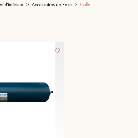
t d'intérieur
Accessoires de Pose
Colle
Nos conseillers sont disponibles au
09-8899140
VOUS AVEZ UN PROJET ?
à votre disposition pour vous guider pas à pas dans le choix et la pose
ts vous
Demandez un rendez-vous