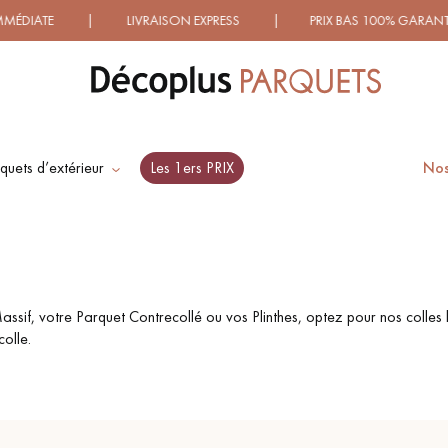
DIATE | LIVRAISON EXPRESS | PRIX BAS 100% GARANTIS !
quets d’extérieur
Les 1ers PRIX
Nos
ES RECHERCHES LES PLUS COURANT
SOL PLAQUÉ BOIS
PARQUETS À MOTIFS
VERITABLES
TRADITIONNELS
ssif, votre Parquet Contrecollé ou vos Plinthes, optez pour nos colle
colle.
PARQUET VIEILLI
PARQUET EN CHÊNE
FUMÉ