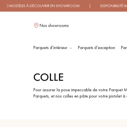
MODÈLES À DÉCOUVRIR EN SHOWROOM | DISPONIBILITÉ IMMÉ
Nos showrooms
Parquets d’intérieur
Parquets d’exception
Par
L
COLLE
PARQUET MASSIF
PARQUET
CONTRECOLLÉ -
Pour assurer la pose impeccable de votre Parquet Ma
FLOTTANT
Parquets, et nos colles en pâte pour votre pistolet à 
PARQUET HUILÉ
PARQUET EN BOIS
BRUT