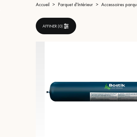
Accueil
Parquet d'Intérieur
Accessoires parque
ACCESSOIRES
PARQUET D'INTÉRIEUR
AFFINER (
0
)
Nos experts sont 
Un expert Décoplus Parque