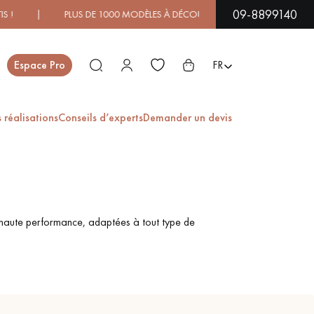
09-8899140
 | PLUS DE 1000 MODÈLES À DÉCOUVRIR EN SHOWROOM | DI
Fermer
Espace Pro
FR
 réalisations
Conseils d’experts
Demander un devis
ES
PARQUET EN BOIS
PARQUET VERNIS
EXOTIQUE
s haute performance, adaptées à tout type de
PARQUET LAMES
PARQUET EN CHÊNE
LARGES XXL