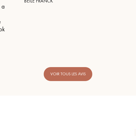
BEILE FRANCK
n a
e
 ok
VOIR TOUS LES AVIS