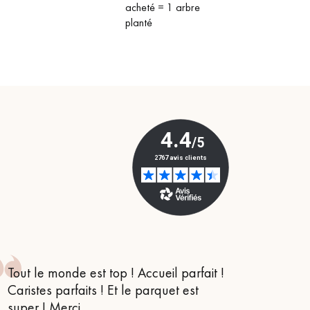
acheté = 1 arbre
planté
Tout le monde est top ! Accueil parfait !
Je suis
Caristes parfaits ! Et le parquet est
conseil
super ! Merci.
m’orien