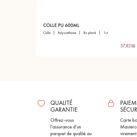
appelle
COLLE PU 600ML
colle
polyurethane
rz plank
1ct
57,82₪ 
QUALITÉ
PAIEM
GARANTIE
SÉCUR
Offrez-vous
Carte ba
l’assurance d’un
Masterc
parquet de qualité au
virement