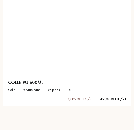
COLLE PU 600ML
colle
polyurethane
rz plank
1ct
57,82₪ TTC/ct
49,00₪ HT/ct