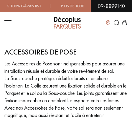
09-8899140
100% GARANTIS ! | PLUS DE 1000 MODÈLES À DÉCOUVRIR E
Fermer
ACCESSOIRES DE POSE
LES RECHERCHES LES PLUS COURANTES
Les Accessoires de Pose sont indispensables pour assurer une
installation réussie et durable de votre revêtement de sol.
PARQUET MASSIF
PARQUET CONTRECOLLÉ -
FLOTTANT
La Sous-couche protège, réduit les bruits et améliore
l'isolation. La Colle assurent une fixation solide et durable en le
SOL PLAQUÉ BOIS VERITABLES
PARQUETS À MOTIFS
Parquet et le sol ou la Sous-couche. Les joints garantissent une
TRADITIONNELS
finition impeccable en comblant les espaces entre les lames.
Avec nos Accessoires de Pose, votre sol sera non seulement
PARQUET EN BOIS EXOTIQUE
PARQUET VERNIS
magnifique, mais aussi résistant et facile à entretenir.
PARQUET HUILÉ
PARQUET EN BOIS BRUT