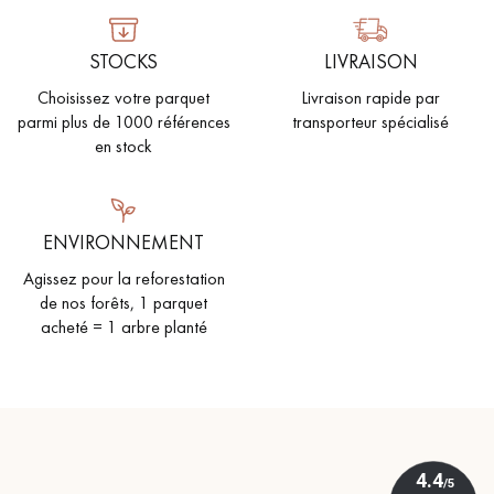
STOCKS
LIVRAISON
Choisissez votre parquet
Livraison rapide par
parmi plus de 1000 références
transporteur spécialisé
en stock
Un expert Décoplus Parquets vous appelle
ENVIRONNEMENT
Agissez pour la reforestation
de nos forêts, 1 parquet
Demandez un rendez-vous personnalisé
acheté = 1 arbre planté
Obtenez un devis gratuit !