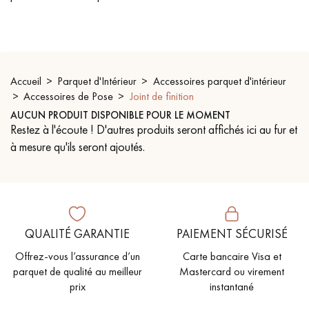
PARQUET VIEILLI
PARQUET EN CHÊNE FUMÉ
PARQUET LAMES LARGES XXL
PARQUET EN CHÊNE
ACCESSOIRES PARQUET
Accueil
Parquet d'Intérieur
Accessoires parquet d'intérieur
D'INTÉRIEUR
Accessoires de Pose
Joint de finition
AUCUN PRODUIT DISPONIBLE POUR LE MOMENT
Restez à l'écoute ! D'autres produits seront affichés ici au fur et
Nos conseillers sont disponibles au
à mesure qu'ils seront ajoutés.
09-8899140
QUALITÉ GARANTIE
PAIEMENT SÉCURISÉ
Offrez-vous l’assurance d’un
Carte bancaire Visa et
VOUS AVEZ UN PROJET ?
parquet de qualité au meilleur
Mastercard ou virement
Nos experts sont à votre disposition pour vous guider pas à
prix
instantané
pas dans le choix et la pose de votre parquet.