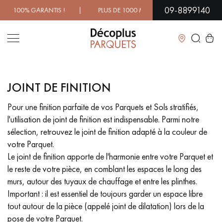
09-8899140
100% GARANTIS ! | PLUS DE 1000 MODÈLES À DÉCOUVRIR E
Fermer
JOINT DE FINITION
LES RECHERCHES LES PLUS COURANTES
Pour une finition parfaite de vos Parquets et Sols stratifiés,
l'utilisation de joint de finition est indispensable. Parmi notre
PARQUET MASSIF
PARQUET CONTRECOLLÉ -
FLOTTANT
sélection, retrouvez le joint de finition adapté à la couleur de
votre Parquet.
SOL PLAQUÉ BOIS VERITABLES
PARQUETS À MOTIFS
Le joint de finition apporte de l'harmonie entre votre Parquet et
le reste de votre pièce, en comblant les espaces le long des
PARQUET EN BOIS EXOTIQUE
PARQUET VERNIS
murs, autour des tuyaux de chauffage et entre les plinthes.
Important : il est essentiel de toujours garder un espace libre
PARQUET HUILÉ
PARQUET EN BOIS BRUT
tout autour de la pièce (appelé joint de dilatation) lors de la
pose de votre Parquet.