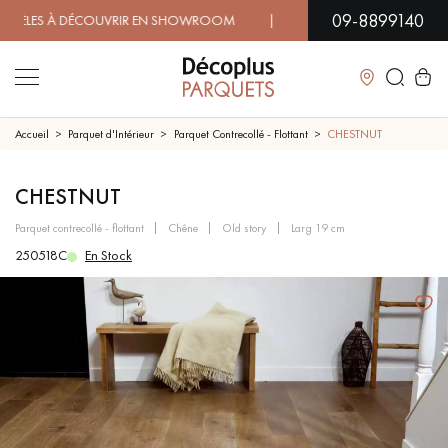
09-8899140
S À DÉCOUVRIR EN SHOWROOM | DISPONIBILITÉ IMMÉDIATE 
Fermer
Accueil
Parquet d'Intérieur
Parquet Contrecollé - Flottant
CHESTNUT
LES RECHERCHES LES PLUS COURANTES
CHESTNUT
parquet contrecollé - flottant
chêne
old story
larg 19 cm
PARQUET MASSIF
PARQUET CONTRECOLLÉ -
250518C
En Stock
FLOTTANT
SOL PLAQUÉ BOIS VERITABLES
PARQUETS À MOTIFS
TRADITIONNELS
PARQUET EN BOIS EXOTIQUE
PARQUET VERNIS
PARQUET HUILÉ
PARQUET EN BOIS BRUT