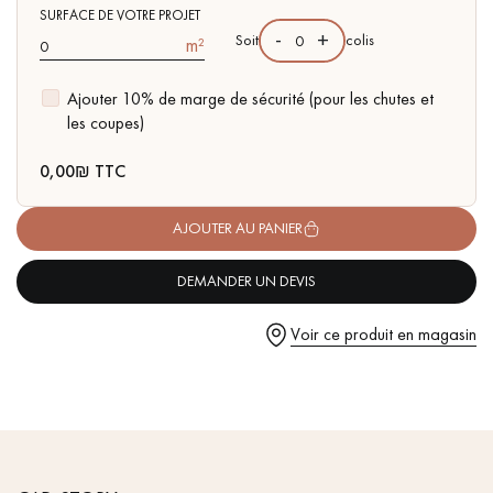
pas dans le choix et la pose de votre parquet.
aubiers
SURFACE DE VOTRE PROJET
-
+
Soit
colis
m²
Ajouter 10% de marge de sécurité (pour les chutes et
les coupes)
Un expert Décoplus Parquets vous appelle
0,00
₪ TTC
AJOUTER AU PANIER
DEMANDER UN DEVIS
Demandez un rendez-vous personnalisé
Voir ce produit en magasin
Obtenez un devis gratuit !