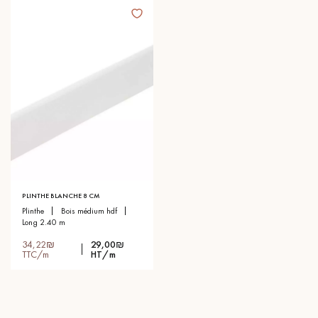
PLINTHE BLANCHE 8 CM
plinthe
bois médium hdf
long 2.40 m
34,22₪
29,00₪
TTC/m
HT/m