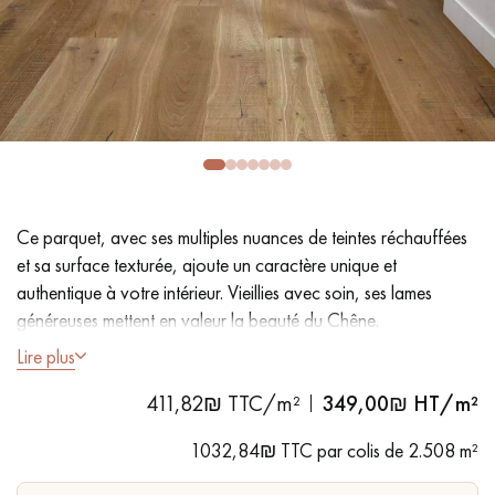
PARQUET VIEILLI
PARQUET EN CHÊNE FUMÉ
PARQUET LAMES LARGES XXL
PARQUET EN CHÊNE
ACCESSOIRES PARQUET
D'INTÉRIEUR
Ce parquet, avec ses multiples nuances de teintes réchauffées
Nos conseillers sont disponibles au
et sa surface texturée, ajoute un caractère unique et
09-8899140
authentique à votre intérieur. Vieillies avec soin, ses lames
généreuses mettent en valeur la beauté du Chêne.
Lire plus
- Lames largeur XL 19 cm
411,82₪ TTC/m²
349,00
₪ HT/m²
- Fumé, Huile UV
VOUS AVEZ UN PROJET ?
- Brossé, Scié, Raboté à la main, Chanfreins martelés des 4
1032,84₪ TTC par colis de 2.508 m²
côtés
Nos experts sont à votre disposition pour vous guider pas à
- Choix Authentic - Nœuds, gerces, fissures colmatées,