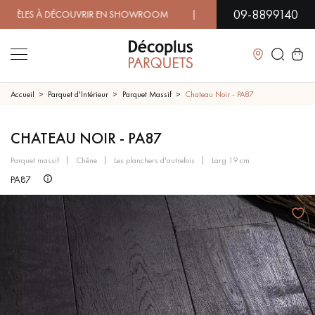
09-8899140
ES À DÉCOUVRIR EN SHOWROOM | DISPONIBILITÉ IMMÉDIATE
Fermer
Accueil
Parquet d'Intérieur
Parquet Massif
Chateau Noir - PA87
LES RECHERCHES LES PLUS COURANTES
CHATEAU NOIR - PA87
parquet massif
chêne
les planchers d'autrefois
larg 19 cm
PARQUET MASSIF
PARQUET CONTRECOLLÉ -
PA87
FLOTTANT
SOL PLAQUÉ BOIS VERITABLES
PARQUETS À MOTIFS
TRADITIONNELS
PARQUET EN BOIS EXOTIQUE
PARQUET VERNIS
PARQUET HUILÉ
PARQUET EN BOIS BRUT