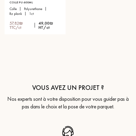
COLLE PU 600ML
colle
polyurethane
rz plank
1ct
57,82₪
49,00₪
TTC/ct
HT/ct
VOUS AVEZ UN PROJET ?
Nos experts sont à votre disposition pour vous guider pas à
pas dans le choix et la pose de votre parquet.