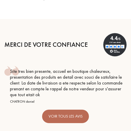
MERCI DE VOTRE CONFIANCE
 bien presente, accueil en boutique chaleureux,
Conseil p
ion des produits en detail avec souci de satisfaire le
BEILE FRAN
a date de livraison a ete respecte selon la commande
n compte le rappel de notre vendeur pour s'assurer
etait ok
aniel
VOIR TOUS LES AVIS