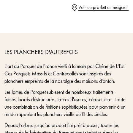
pas dans le choix et la pose de votre parquet.
- Hammered bevels on 4 sides
Voir ce produit en magasin
- Rustic grade - small closed knots, no sapwoods
- Parquet certified PEFC & Parquet de France
Un expert Décoplus Parquets vous appelle
LES PLANCHERS D'AUTREFOIS
L'art du Parquet de France vieilli à la main par Chêne de L'Est.
Ces Parquets Massifs et Contrecollés sont inspirés des
planchers empreints de la nostalgie des maisons d'antan.
Demandez un rendez-vous personnalisé
Les lames de Parquet subissent de nombreux traitements :
fumés, bords déstructurés, traces d'usures, céruse, cire... toute
une combinaison de finitions sophistiquées pour parvenir à un
rendu rappelant les planchers vieillis au fil des siècles.
Depuis l’arbre, jusqu’au produit fini prêt à poser, toutes les
Obtenez un devis gratuit !
étapes de la fabrication du Parquet sont réalisées dans les