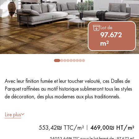
PARQUET VIEILLI
PARQUET EN CHÊNE FUMÉ
PARQUET LAMES LARGES XXL
PARQUET EN CHÊNE
Lot de
97.672
ACCESSOIRES PARQUET
m²
D'INTÉRIEUR
Nos conseillers sont disponibles au
09-8899140
Avec leur finition fumée et leur toucher velouté, ces Dalles de
Parquet raffinées au motif historique sublimeront tous les styles
de décoration, des plus modernes aux plus traditionnels.
- Dimensions 96 x 96 cm
Lire plus
- Fumé, Huile naturelle
VOUS AVEZ UN PROJET ?
553,42₪ TTC/m²
469,00
₪ HT/m²
- Chanfreins des 4 côtés
Nos experts sont à votre disposition pour vous guider pas à
- Choix Sélection - rendu homogène, rares nœuds < 10 mm et
54053,64₪ TTC pour le lot fermé de : 97.672 m²