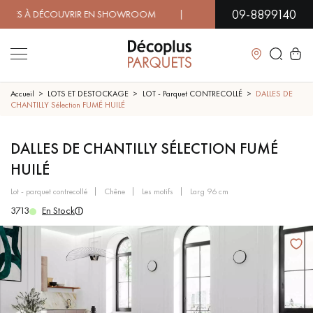
09-8899140
 À DÉCOUVRIR EN SHOWROOM | DISPONIBILITÉ IMMÉDIATE |
Fermer
Accueil
LOTS ET DESTOCKAGE
LOT - Parquet CONTRECOLLÉ
DALLES DE
CHANTILLY Sélection FUMÉ HUILÉ
LES RECHERCHES LES PLUS COURANTES
DALLES DE CHANTILLY SÉLECTION FUMÉ
HUILÉ
PARQUET MASSIF
PARQUET CONTRECOLLÉ -
FLOTTANT
lot - parquet contrecollé
chêne
les motifs
larg 96 cm
3713
En Stock
SOL PLAQUÉ BOIS VERITABLES
PARQUETS À MOTIFS
TRADITIONNELS
PARQUET EN BOIS EXOTIQUE
PARQUET VERNIS
PARQUET HUILÉ
PARQUET EN BOIS BRUT