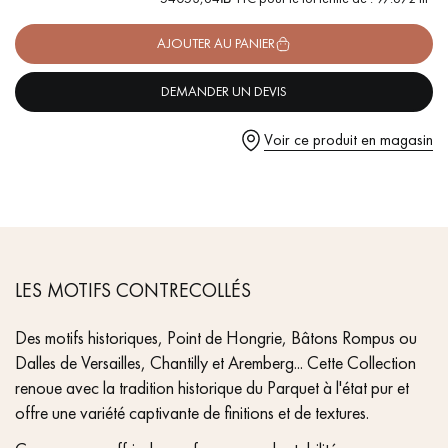
pas dans le choix et la pose de votre parquet.
traces d'aubiers
- Couche d'usure de 4 mm, équivalente à un parquet massif
AJOUTER AU PANIER
DEMANDER UN DEVIS
1er arrivé ! - 1er servi !
vendu en Lot - Quantité indivisible, vendu dans sa
Voir ce produit en magasin
globalité / Disponible de suite.
Un expert Décoplus Parquets vous appelle
LES MOTIFS CONTRECOLLÉS
Demandez un rendez-vous personnalisé
Des motifs historiques, Point de Hongrie, Bâtons Rompus ou
Dalles de Versailles, Chantilly et Aremberg... Cette Collection
renoue avec la tradition historique du Parquet à l'état pur et
offre une variété captivante de finitions et de textures.
Obtenez un devis gratuit !