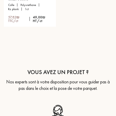
colle
polyurethane
rz plank
1ct
57,82₪
49,00₪
TTC/ct
HT/ct
VOUS AVEZ UN PROJET ?
Nos experts sont à votre disposition pour vous guider pas à
pas dans le choix et la pose de votre parquet.