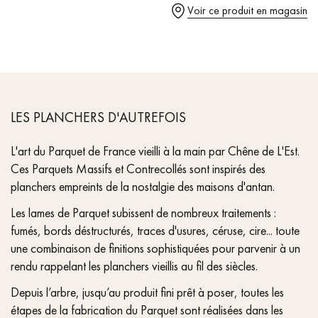
pas dans le choix et la pose de votre parquet.
Voir ce produit en magasin
- Parquet certifié PEFC & Parquet de France
Un expert Décoplus Parquets vous appelle
LES PLANCHERS D'AUTREFOIS
L'art du Parquet de France vieilli à la main par Chêne de L'Est.
Ces Parquets Massifs et Contrecollés sont inspirés des
planchers empreints de la nostalgie des maisons d'antan.
Demandez un rendez-vous personnalisé
Les lames de Parquet subissent de nombreux traitements :
fumés, bords déstructurés, traces d'usures, céruse, cire... toute
une combinaison de finitions sophistiquées pour parvenir à un
rendu rappelant les planchers vieillis au fil des siècles.
Depuis l’arbre, jusqu’au produit fini prêt à poser, toutes les
Obtenez un devis gratuit !
étapes de la fabrication du Parquet sont réalisées dans les