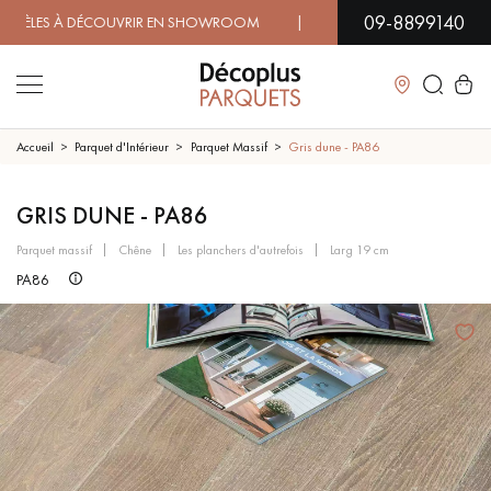
09-8899140
ES À DÉCOUVRIR EN SHOWROOM | DISPONIBILITÉ IMMÉDIATE
Fermer
Accueil
Parquet d'Intérieur
Parquet Massif
Gris dune - PA86
LES RECHERCHES LES PLUS COURANTES
GRIS DUNE - PA86
parquet massif
chêne
les planchers d'autrefois
larg 19 cm
PARQUET MASSIF
PARQUET CONTRECOLLÉ -
PA86
FLOTTANT
SOL PLAQUÉ BOIS VERITABLES
PARQUETS À MOTIFS
TRADITIONNELS
PARQUET EN BOIS EXOTIQUE
PARQUET VERNIS
PARQUET HUILÉ
PARQUET EN BOIS BRUT