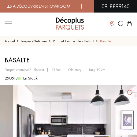
09-8899140
S À DÉCOUVRIR EN SHOWROOM | DISPONIBILITÉ IMMÉDIATE 
Fermer
Accueil
Parquet d'Intérieur
Parquet Contrecollé - Flottant
Basalte
LES RECHERCHES LES PLUS COURANTES
BASALTE
parquet contrecollé - flottant
chêne
old story
larg 19 cm
PARQUET MASSIF
PARQUET CONTRECOLLÉ -
250513
En Stock
FLOTTANT
SOL PLAQUÉ BOIS VERITABLES
PARQUETS À MOTIFS
TRADITIONNELS
PARQUET EN BOIS EXOTIQUE
PARQUET VERNIS
PARQUET HUILÉ
PARQUET EN BOIS BRUT