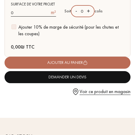
pas dans le choix et la pose de votre parquet.
- Couche d'usure de 4 mm, équivalente à un parquet massif
SURFACE DE VOTRE PROJET
-
+
Soit
colis
m²
Ajouter 10% de marge de sécurité (pour les chutes et
les coupes)
Un expert Décoplus Parquets vous appelle
0,00
₪ TTC
AJOUTER AU PANIER
DEMANDER UN DEVIS
Demandez un rendez-vous personnalisé
Voir ce produit en magasin
Obtenez un devis gratuit !