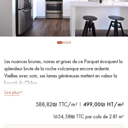
PARQUET VIEILLI
PARQUET EN CHÊNE FUMÉ
PARQUET LAMES LARGES XXL
PARQUET EN CHÊNE
ACCESSOIRES PARQUET
D'INTÉRIEUR
Les nuances brunes, noires et grises de ce Parquet évoquent la
Nos conseillers sont disponibles au
splendeur brute de la roche volcanique encore ardente.
09-8899140
Vieillies avec soin, ses lames généreuses mettent en valeur la
beauté du Chêne.
Lire plus
- Lames largeur XL 19 cm
588,82₪ TTC/m²
499,00
₪ HT/m²
- Double fumage, Flashage en surface, Cérusé, Huilé
VOUS AVEZ UN PROJET ?
- Vieilli à la main, Chanfreins martelés des 4 côtés
1654,58₪ TTC par colis de 2.81 m²
- Choix Authentic - Nœuds, gerces, fissures colmatées,
Nos experts sont à votre disposition pour vous guider pas à
aubiers