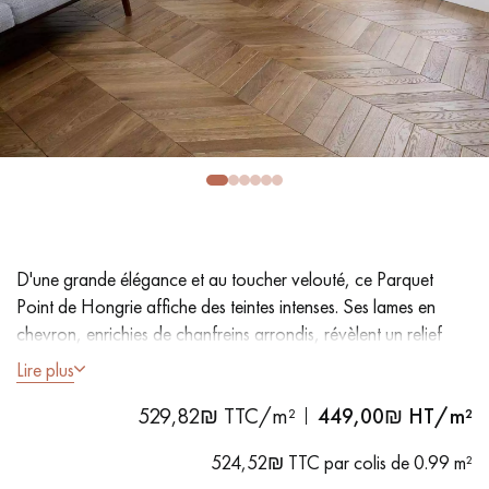
PARQUET VIEILLI
PARQUET EN CHÊNE FUMÉ
PARQUET LAMES LARGES XXL
PARQUET EN CHÊNE
ACCESSOIRES PARQUET
D'INTÉRIEUR
Nos conseillers sont disponibles au
09-8899140
D'une grande élégance et au toucher velouté, ce Parquet
Point de Hongrie affiche des teintes intenses. Ses lames en
chevron, enrichies de chanfreins arrondis, révèlent un relief
remarquable offrant un rythme et une profondeur visuelle
Lire plus
inégalés.
529,82₪ TTC/m²
449,00
₪ HT/m²
VOUS AVEZ UN PROJET ?
- Lames Largeur 10,2 cm
524,52₪ TTC par colis de 0.99 m²
Nos experts sont à votre disposition pour vous guider pas à
- Ouverture à 60°