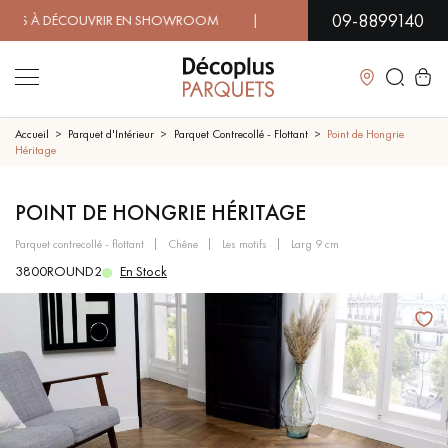
09-8899140
À DÉCOUVRIR EN SHOWROOM | DISPONIBILITÉ IMMÉDIATE | 
Fermer
Accueil
Parquet d'Intérieur
Parquet Contrecollé - Flottant
Point de Hongrie
Héritage
LES RECHERCHES LES PLUS COURANTES
POINT DE HONGRIE HÉRITAGE
parquet contrecollé - flottant
chêne
les motifs
larg 9 cm
PARQUET MASSIF
PARQUET CONTRECOLLÉ -
FLOTTANT
3800ROUND2
En Stock
SOL PLAQUÉ BOIS VERITABLES
PARQUETS À MOTIFS
TRADITIONNELS
PARQUET EN BOIS EXOTIQUE
PARQUET VERNIS
PARQUET HUILÉ
PARQUET EN BOIS BRUT