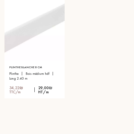
PLINTHE BLANCHE 8 CM
plinthe
bois médium hdf
long 2.40 m
34,22₪
29,00₪
TTC/m
HT/m