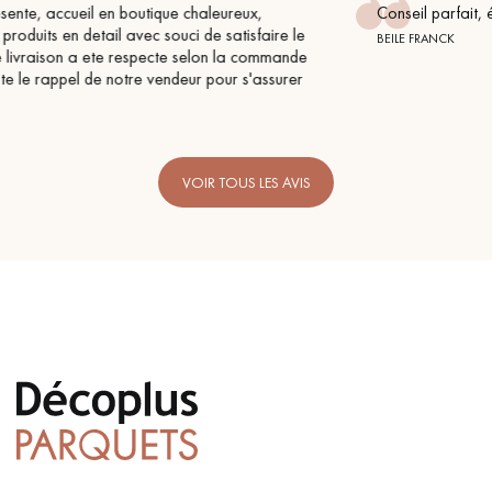
Conseil parfait, échanges fluides. Je recommande totalemen
e
BEILE FRANCK
e
r
VOIR TOUS LES AVIS