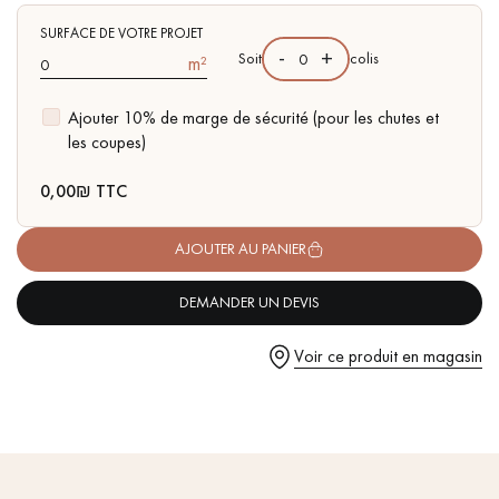
pas dans le choix et la pose de votre parquet.
- Double Fumage, Huile UV
- Chanfreins arrondis des 4 côtés
SURFACE DE VOTRE PROJET
-
+
Soit
colis
m²
- Choix Authentic - nœuds, gerces, fissures colmatées, aubiers
Ajouter 10% de marge de sécurité (pour les chutes et
les coupes)
Un expert Décoplus Parquets vous appelle
0,00
₪ TTC
AJOUTER AU PANIER
DEMANDER UN DEVIS
Demandez un rendez-vous personnalisé
Voir ce produit en magasin
Obtenez un devis gratuit !