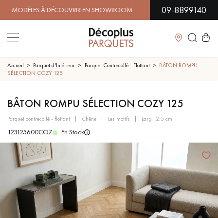
09-8899140
DÈLES À DÉCOUVRIR EN SHOWROOM | DISPONIBILITÉ IMMÉD
Fermer
Accueil
Parquet d'Intérieur
Parquet Contrecollé - Flottant
BÂTON ROMPU
SÉLECTION COZY 125
LES RECHERCHES LES PLUS COURANTES
BÂTON ROMPU SÉLECTION COZY 125
parquet contrecollé - flottant
chêne
les motifs
larg 12.5 cm
PARQUET MASSIF
PARQUET CONTRECOLLÉ -
FLOTTANT
123125600COZ
En Stock
SOL PLAQUÉ BOIS VERITABLES
PARQUETS À MOTIFS
TRADITIONNELS
PARQUET EN BOIS EXOTIQUE
PARQUET VERNIS
PARQUET HUILÉ
PARQUET EN BOIS BRUT