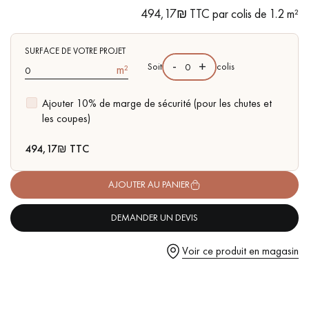
pas dans le choix et la pose de votre parquet.
traces d'aubiers
494,17₪ TTC par colis de 1.2 m²
- Disponible dans d'autres formats coordonnés
SURFACE DE VOTRE PROJET
-
+
Soit
colis
m²
Ajouter 10% de marge de sécurité (pour les chutes et
Un expert Décoplus Parquets vous appelle
les coupes)
494,17
₪ TTC
AJOUTER AU PANIER
Demandez un rendez-vous personnalisé
DEMANDER UN DEVIS
Voir ce produit en magasin
Obtenez un devis gratuit !