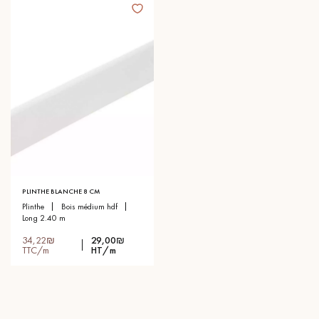
PLINTHE BLANCHE 8 CM
plinthe
bois médium hdf
long 2.40 m
34,22₪
29,00₪
TTC/m
HT/m