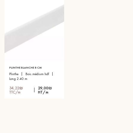
PLINTHE BLANCHE 8 CM
plinthe
bois médium hdf
long 2.40 m
34,22₪
29,00₪
TTC/m
HT/m