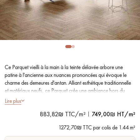
PARQUET VIEILLI
PARQUET EN CHÊNE FUMÉ
PARQUET LAMES LARGES XXL
PARQUET EN CHÊNE
ACCESSOIRES PARQUET
D'INTÉRIEUR
Ce Parquet vieilli à la main à la teinte délavée arbore une
Nos conseillers sont disponibles au
patine à l'ancienne aux nuances prononcées qui évoque le
09-8899140
charme des demeures d'antan. Alliant esthétique traditionnelle
et matériaux neufs, ce Parquet crée une ambiance hors du
temps, sereine et réconfortante.
Lire plus
883,82₪ TTC/m²
749,00
₪ HT/m²
- Lames Largeur généreuse 12 cm
VOUS AVEZ UN PROJET ?
- Fumé, Huile naturelle
1272,70₪ TTC par colis de 1.44 m²
- Vieilli à la main, Brossé, Raboté, Chanfreins vieillis des 4
Nos experts sont à votre disposition pour vous guider pas à
côtés