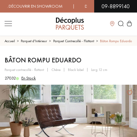
09-8899140
ÉCOUVRIR EN SHOWROOM | DISPONIBILITÉ IMMÉDIATE | LIV
Fermer
Accueil
Parquet d'Intérieur
Parquet Contrecollé - Flottant
Bâton Rompu Eduardo
LES RECHERCHES LES PLUS COURANTES
BÂTON ROMPU EDUARDO
parquet contrecollé - flottant
chêne
black label
larg 12 cm
PARQUET MASSIF
PARQUET CONTRECOLLÉ -
27032
En Stock
FLOTTANT
SOL PLAQUÉ BOIS VERITABLES
PARQUETS À MOTIFS
TRADITIONNELS
PARQUET EN BOIS EXOTIQUE
PARQUET VERNIS
PARQUET HUILÉ
PARQUET EN BOIS BRUT