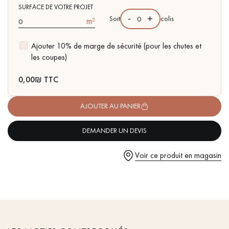
pas dans le choix et la pose de votre parquet.
- Choix Bohème - petits nœuds fermés, sans aubier
SURFACE DE VOTRE PROJET
-
+
Soit
colis
m²
- Couche d'usure de 4 mm, équivalente à un parquet massif
- Parquet certifié FSC
Ajouter 10% de marge de sécurité (pour les chutes et
les coupes)
Un expert Décoplus Parquets vous appelle
0,00
₪ TTC
AJOUTER AU PANIER
DEMANDER UN DEVIS
Demandez un rendez-vous personnalisé
Voir ce produit en magasin
Obtenez un devis gratuit !