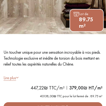
PARQUET VIEILLI
PARQUET EN CHÊNE FUMÉ
Lot de
PARQUET LAMES LARGES XXL
PARQUET EN CHÊNE
89.75
m²
ACCESSOIRES PARQUET
D'INTÉRIEUR
Un toucher unique pour une sensation incroyable à vos pieds.
Nos conseillers sont disponibles au
Technologie exclusive et inédite de torsion du bois mettant en
09-8899140
relief toutes les aspérités naturelles du Chêne.
Lire plus
- Lames largeur XL :
220 mm
- Fumé et vieilli : Surface déstructurée rabotée à la main
447,22₪ TTC/m²
379,00
₪ HT/m²
- Maxi Couche d'usure 4 mm
VOUS AVEZ UN PROJET ?
- Compatible sol chauffant
40138,00₪ TTC pour le lot fermé de : 89.75 m²
Nos experts sont à votre disposition pour vous guider pas à
- Pose flottante sur isolant / collée sur sol / clouée sur