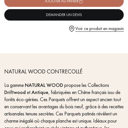
pas dans le choix et la pose de votre parquet.
AJOUTER AU PANIER
lambourdes
DEMANDER UN DEVIS
Voir ce produit en magasin
Un expert Décoplus Parquets vous appelle
NATURAL WOOD CONTRECOLLÉ
Demandez un rendez-vous personnalisé
La gamme
NATURAL WOOD
propose les Collections
Driftwood
et
Antique
, fabriquées en Chêne français issu de
forêts éco-gérées. Ces Parquets offrent un aspect ancien tout
en conservant les avantages du bois neuf, grâce à des recettes
artisanales tenues secrètes. Ces Parquets patinés révèlent un
charme inégalé où chaque planche est unique. Idéaux pour
Obtenez un devis gratuit !
ceux qui recherchent un style vintage et authentique, les