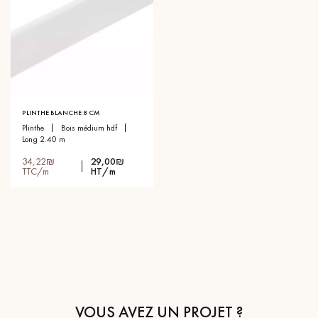
PLINTHE BLANCHE 8 CM
plinthe
bois médium hdf
long 2.40 m
34,22₪
29,00₪
TTC/m
HT/m
VOUS AVEZ UN PROJET ?