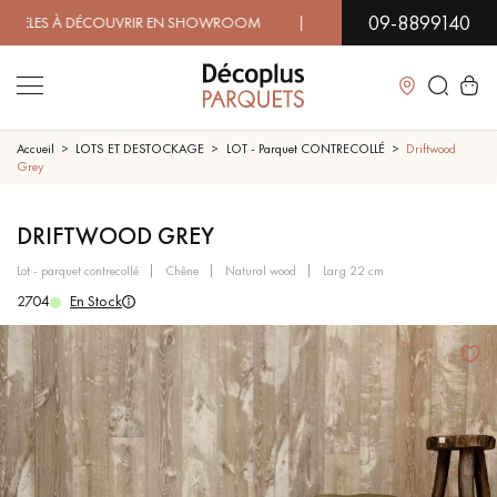
09-8899140
S À DÉCOUVRIR EN SHOWROOM | DISPONIBILITÉ IMMÉDIATE 
Fermer
Accueil
LOTS ET DESTOCKAGE
LOT - Parquet CONTRECOLLÉ
Driftwood
Grey
LES RECHERCHES LES PLUS COURANTES
DRIFTWOOD GREY
lot - parquet contrecollé
chêne
natural wood
larg 22 cm
PARQUET MASSIF
PARQUET CONTRECOLLÉ -
FLOTTANT
2704
En Stock
SOL PLAQUÉ BOIS VERITABLES
PARQUETS À MOTIFS
TRADITIONNELS
PARQUET EN BOIS EXOTIQUE
PARQUET VERNIS
PARQUET HUILÉ
PARQUET EN BOIS BRUT