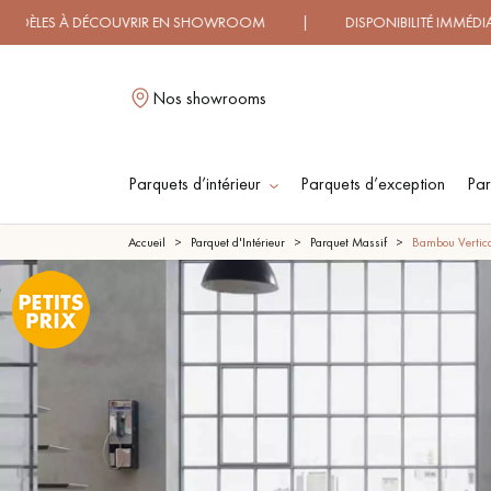
OUVRIR EN SHOWROOM | DISPONIBILITÉ IMMÉDIATE | LIVRA
Nos showrooms
Parquets d’intérieur
Parquets d’exception
Par
L
Accueil
Parquet d'Intérieur
Parquet Massif
Bambou Vertic
PARQUET MASSIF
PARQUET
CONTRECOLLÉ -
FLOTTANT
PARQUET HUILÉ
PARQUET EN BOIS
BRUT