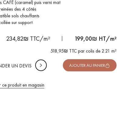
is CAFÉ (caramel) puis verni mat
reinées des 4 côtés
tible sols chauffants
 DE VOTRE PROJET
collée sur support
-
+
Soit
colis
m²
uter 10% de marge de sécurité (pour les chutes et les
234,82₪ TTC/m²
199,00
₪ HT/m²
pes)
518,95₪ TTC par colis de 2.21 m²
 TTC
DER UN DEVIS
AJOUTER AU PANIER
r ce produit en magasin
 de votre parquet.