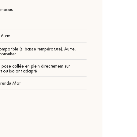
ambous
m
9.6 cm
ompatible (si basse température). Autre,
onsulter.
 pose collée en plein directement sur
t ou isolant adapté
 rendu Mat