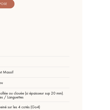
 POSE
et Massif
ou
ollée ou clouée (si épaisseur sup 20 mm).
es / Languettes
einé sur les 4 cotés (Go4)