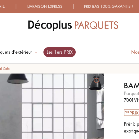
ISON EXPRESS | PRIX BAS 100% GARANTIS ! | PLUS DE 10
quets d’extérieur
Les 1ers PRIX
Nos
ES RECHERCHES LES PLUS COURANT
al Café
BAM
SOL PLAQUÉ BOIS
PARQUETS À MOTIFS
parque
VERITABLES
TRADITIONNELS
7001V
PARQUET VIEILLI
PARQUET EN CHÊNE
Prêt à 
FUMÉ
exotique