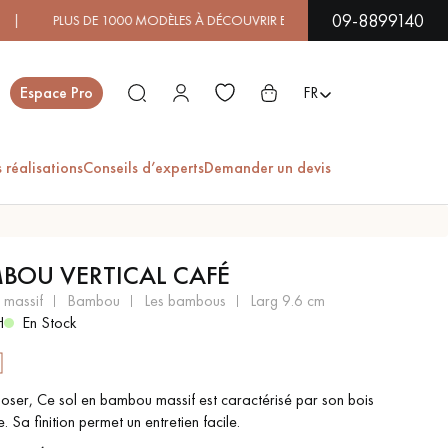
09-8899140
00 MODÈLES À DÉCOUVRIR EN SHOWROOM | DISPONIBILITÉ 
Fermer
Espace Pro
FR
 réalisations
Conseils d’experts
Demander un devis
ES
BOU VERTICAL CAFÉ
PARQUET EN BOIS
PARQUET VERNIS
t massif
bambou
les bambous
larg 9.6 cm
EXOTIQUE
H
En Stock
PARQUET LAMES
PARQUET EN CHÊNE
poser, Ce sol en bambou massif est caractérisé par son bois
LARGES XXL
. Sa finition permet un entretien facile.