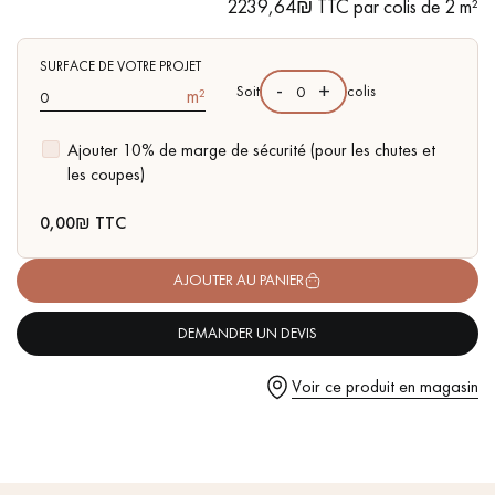
pas dans le choix et la pose de votre parquet.
2239,64₪ TTC par colis de 2 m²
- Huile de finition optionnelle pour rehausser la teinte
- Choix Authentic - Nœuds, gerces, fissures colmatées,
aubiers
SURFACE DE VOTRE PROJET
-
+
Soit
colis
m²
- Couche d'usure de 6 mm, équivalente à un parquet massif
- Disponible dans d'autres formats
Ajouter 10% de marge de sécurité (pour les chutes et
Un expert Décoplus Parquets vous appelle
les coupes)
0,00
₪ TTC
AJOUTER AU PANIER
Demandez un rendez-vous personnalisé
DEMANDER UN DEVIS
Voir ce produit en magasin
Obtenez un devis gratuit !