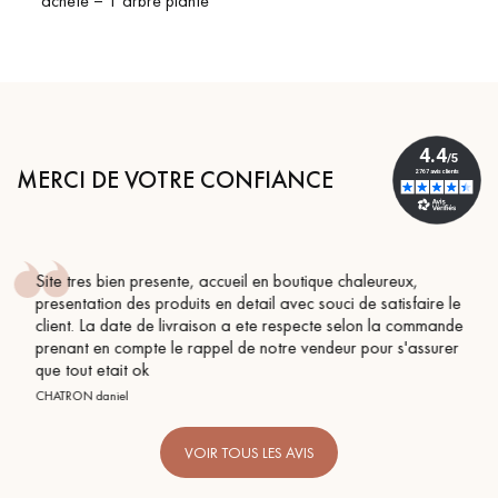
acheté = 1 arbre planté
MERCI DE VOTRE CONFIANCE
leureux,
Conseil parfait, échanges fluides. Je recomman
 satisfaire le
BEILE FRANCK
on la commande
our s'assurer
VOIR TOUS LES AVIS