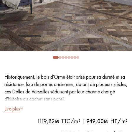
PARQUET VIEILLI
PARQUET EN CHÊNE FUMÉ
PARQUET LAMES LARGES XXL
PARQUET EN CHÊNE
ACCESSOIRES PARQUET
D'INTÉRIEUR
Nos conseillers sont disponibles au
09-8899140
Historiquement, le bois d'Orme était prisé pour sa dureté et sa
résistance. Issu de portes anciennes, datant de plusieurs siècles,
ces Dalles de Versailles séduisent par leur charme chargé
d'histoire au cachet sans pareil.
Lire plus
- Dimensions 100 x 100 cm
VOUS AVEZ UN PROJET ?
1119,82₪ TTC/m²
949,00
₪ HT/m²
- Épaisseur 20 mm pose collée ou clouée sur lambourdes
Nos experts sont à votre disposition pour vous guider pas à
- Orme Brut Recyclé, Naturellement oxydé