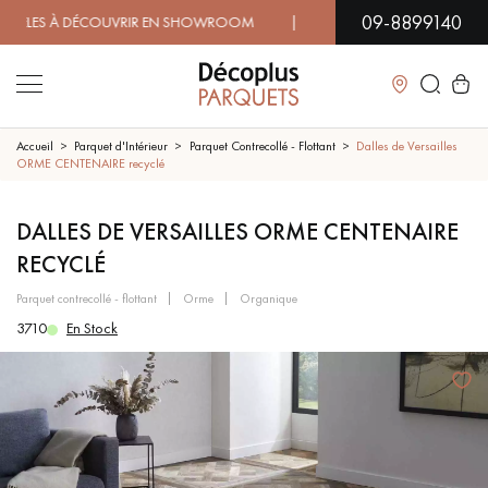
09-8899140
S À DÉCOUVRIR EN SHOWROOM | DISPONIBILITÉ IMMÉDIATE 
Fermer
Accueil
Parquet d'Intérieur
Parquet Contrecollé - Flottant
Dalles de Versailles
ORME CENTENAIRE recyclé
LES RECHERCHES LES PLUS COURANTES
DALLES DE VERSAILLES ORME CENTENAIRE
RECYCLÉ
PARQUET MASSIF
PARQUET CONTRECOLLÉ -
FLOTTANT
parquet contrecollé - flottant
orme
organique
3710
En Stock
SOL PLAQUÉ BOIS VERITABLES
PARQUETS À MOTIFS
TRADITIONNELS
PARQUET EN BOIS EXOTIQUE
PARQUET VERNIS
PARQUET HUILÉ
PARQUET EN BOIS BRUT