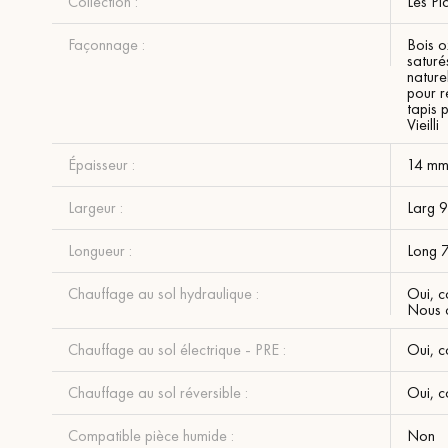
Collection :
Les Pl
Façonnage :
Bois o
saturés
nature
pour r
tapis 
Vieilli
Épaisseur :
14 m
Largeur :
Larg 
Longueur :
Long 
Chauffage au sol hydraulique :
Oui, c
Nous c
Chauffage au sol électrique - PRE :
Oui, c
Chauffage au sol réversible :
Oui, c
Compatible pièce humide :
Non