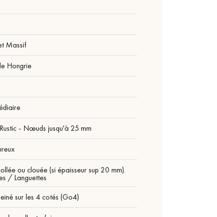
et Massif
de Hongrie
édiaire
Rustic - Nœuds jusqu'à 25 mm
ureux
ollée ou clouée (si épaisseur sup 20 mm).
es / Languettes
einé sur les 4 cotés (Go4)