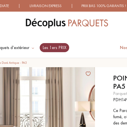
| LIVRAISON EXPRESS | PRIX BAS 100% GARANTIS ! | PLU
quets d’extérieur
Les 1ers PRIX
Nos
ES RECHERCHES LES PLUS COURANT
e Doré Antique - PA5
POI
PA5
SOL PLAQUÉ BOIS
PARQUETS À MOTIFS
VERITABLES
TRADITIONNELS
parque
PDH14
Ce Par
PARQUET VIEILLI
PARQUET EN CHÊNE
FUMÉ
fumé, o
des deme