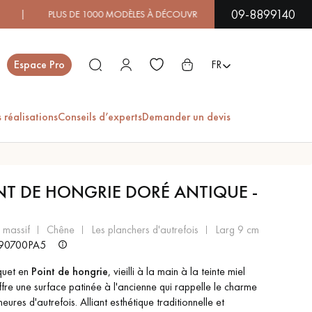
09-8899140
S DE 1000 MODÈLES À DÉCOUVRIR EN SHOWROOM | DISPONIB
Fermer
Espace Pro
FR
 réalisations
Conseils d’experts
Demander un devis
ES
NT DE HONGRIE DORÉ ANTIQUE -
PARQUET EN BOIS
PARQUET VERNIS
EXOTIQUE
t massif
chêne
les planchers d'autrefois
larg 9 cm
90700PA5
quet en
Point de hongrie
, vieilli à la main à la teinte miel
PARQUET LAMES
PARQUET EN CHÊNE
LARGES XXL
ffre une surface patinée à l'ancienne qui rappelle le charme
ures d'autrefois. Alliant esthétique traditionnelle et