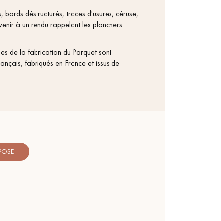
personnalisé
 bords déstructurés, traces d'usures, céruse,
rvenir à un rendu rappelant les planchers
apes de la fabrication du Parquet sont
rançais, fabriqués en France et issus de
 POSE