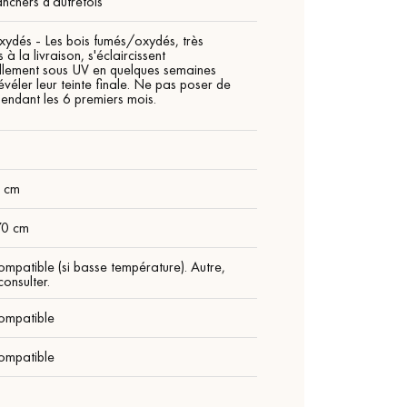
anchers d'autrefois
xydés - Les bois fumés/oxydés, très
 à la livraison, s'éclaircissent
llement sous UV en quelques semaines
évéler leur teinte finale. Ne pas poser de
pendant les 6 premiers mois.
m
9 cm
70 cm
ompatible (si basse température). Autre,
onsulter.
ompatible
ompatible