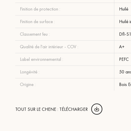
Finition de protection :
Huilé
Finition de surface :
Huilé 
Classement feu :
Dfl-S
Qualité de l'air intérieur - COV :
A+
Label environnemental :
PEFC
Longévité :
50 an
Origine :
Bois 
TOUT SUR LE CHENE : TÉLÉCHARGER