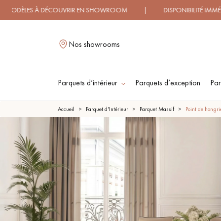
S À DÉCOUVRIR EN SHOWROOM | DISPONIBILITÉ IMMÉDIATE 
Nos showrooms
Parquets d’intérieur
Parquets d’exception
Par
L
Accueil
Parquet d'Intérieur
Parquet Massif
Point de hongri
PARQUET MASSIF
PARQUET
CONTRECOLLÉ -
FLOTTANT
PARQUET HUILÉ
PARQUET EN BOIS
BRUT