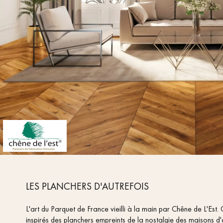
ACCESSOIRES
PARQUET D'INTÉRIEUR
Nos experts sont 
LES PLANCHERS D'AUTREFOIS
L'art du Parquet de France vieilli à la main par Chêne de L'Est.
inspirés des planchers empreints de la nostalgie des maisons d'
Un expert Décoplus Parque