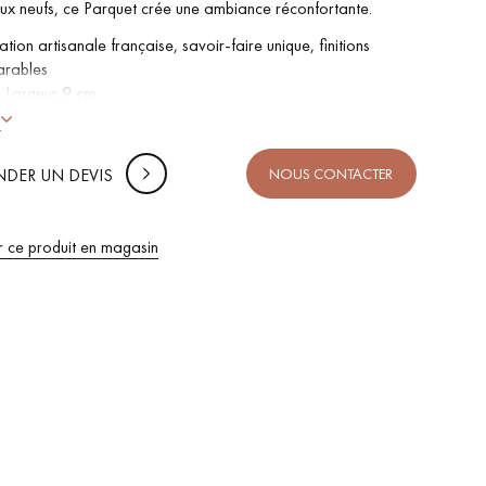
ux neufs, ce Parquet crée une ambiance réconfortante.
ation artisanale française, savoir-faire unique, finitions
arables
s Largeur
9 cm
 Oxydé, Huile cire naturelle
s
reins martelés des 4 côtés
 Country - Nuances +/- importantes, nœuds sans limites de
DER UN DEVIS
NOUS CONTACTER
aubier
et certifié PEFC & Parquet de France
r ce produit en magasin
 de votre parquet.