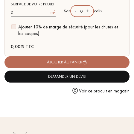
pas dans le choix et la pose de votre parquet.
- Certifié PEFC - Garanti sans COV (Composant Organique
SURFACE DE VOTRE PROJET
-
+
Soit
colis
m²
Volatile)
Ajouter 10% de marge de sécurité (pour les chutes et
les coupes)
Un expert Décoplus Parquets vous appelle
0,00
₪ TTC
AJOUTER AU PANIER
DEMANDER UN DEVIS
Demandez un rendez-vous personnalisé
Voir ce produit en magasin
Obtenez un devis gratuit !