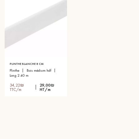
PLINTHE BLANCHE 8 CM
plinthe
bois médium hdf
long 2.40 m
34,22₪
29,00₪
TTC/m
HT/m