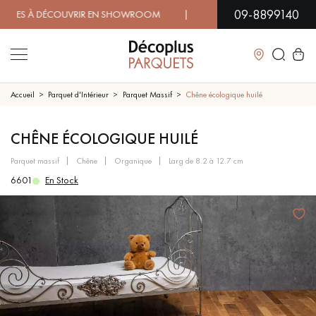
09-8899140
S À DÉCOUVRIR EN SHOWROOM | DISPONIBILITÉ IMMÉDIATE 
Fermer
Accueil
Parquet d'Intérieur
Parquet Massif
Chêne écologique huilé
LES RECHERCHES LES PLUS COURANTES
CHÊNE ÉCOLOGIQUE HUILÉ
parquet massif
chêne
organique
larg de 8.2 à 12.7 cm
PARQUET MASSIF
PARQUET CONTRECOLLÉ -
6601
En Stock
FLOTTANT
SOL PLAQUÉ BOIS VERITABLES
PARQUETS À MOTIFS
TRADITIONNELS
PARQUET EN BOIS EXOTIQUE
PARQUET VERNIS
PARQUET HUILÉ
PARQUET EN BOIS BRUT