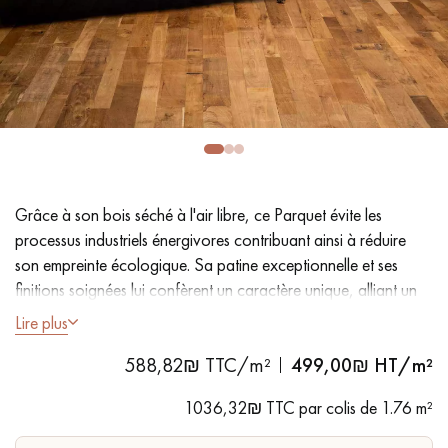
PARQUET VIEILLI
PARQUET EN CHÊNE FUMÉ
PARQUET LAMES LARGES XXL
PARQUET EN CHÊNE
ACCESSOIRES PARQUET
D'INTÉRIEUR
Grâce à son bois séché à l'air libre, ce Parquet évite les
Nos conseillers sont disponibles au
processus industriels énergivores contribuant ainsi à réduire
09-8899140
son empreinte écologique. Sa patine exceptionnelle et ses
finitions soignées lui confèrent un caractère unique, alliant un
style authentique et contemporain.
Lire plus
588,82₪ TTC/m²
499,00
₪ HT/m²
- Larmes largeur 8,3 cm et 12,7 cm
VOUS AVEZ UN PROJET ?
- Fumé, Oxydation naturelle, Huile naturelle
1036,32₪ TTC par colis de 1.76 m²
- Aspect bois brut de sciage, Chanfreins des 4 côtés
Nos experts sont à votre disposition pour vous guider pas à
- Choix Authentic - nœuds, gerces, fissures colmatées, aubiers