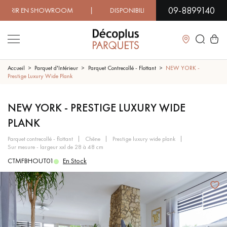
09-8899140
IR EN SHOWROOM | DISPONIBILITÉ IMMÉDIATE | LIVRAISON
Fermer
Accueil
Parquet d'Intérieur
Parquet Contrecollé - Flottant
NEW YORK -
Prestige Luxury Wide Plank
LES RECHERCHES LES PLUS COURANTES
NEW YORK - PRESTIGE LUXURY WIDE
PLANK
PARQUET MASSIF
PARQUET CONTRECOLLÉ -
FLOTTANT
parquet contrecollé - flottant
chêne
prestige luxury wide plank
sur mesure - largeur xxl de 28 à 48 cm
SOL PLAQUÉ BOIS VERITABLES
PARQUETS À MOTIFS
CTMFBHOUT01
En Stock
TRADITIONNELS
PARQUET EN BOIS EXOTIQUE
PARQUET VERNIS
PARQUET HUILÉ
PARQUET EN BOIS BRUT