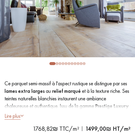
PARQUET VIEILLI
PARQUET EN CHÊNE FUMÉ
PARQUET LAMES LARGES XXL
PARQUET EN CHÊNE
ACCESSOIRES PARQUET
D'INTÉRIEUR
Nos conseillers sont disponibles au
09-8899140
Ce parquet semi-massif à l'aspect rustique se distingue par ses
lames extra larges
au
relief marqué
et à la texture riche. Ses
teintes naturelles blanchies instaurent une ambiance
chaleureuse et authentique. Issu de la gamme
Prestige Luxury
Wide Plank
, sa finition Original Surface affirme un style
Lire plus
VOUS AVEZ UN PROJET ?
rustique unique et donne à la pièce une forte personnalité.
1768,82₪ TTC/m²
1499,00
₪ HT/m²
Nos experts sont à votre disposition pour vous guider pas à