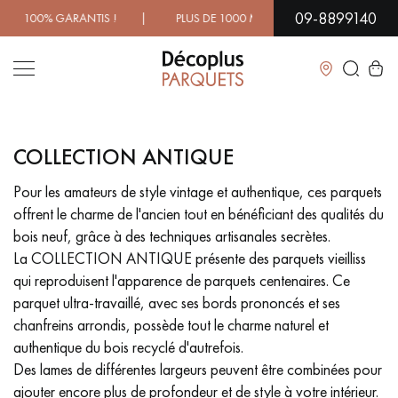
09-8899140
100% GARANTIS ! | PLUS DE 1000 MODÈLES À DÉCOUVRIR E
Fermer
COLLECTION ANTIQUE
LES RECHERCHES LES PLUS COURANTES
Pour les amateurs de style vintage et authentique, ces parquets
offrent le charme de l'ancien tout en bénéficiant des qualités du
PARQUET MASSIF
PARQUET CONTRECOLLÉ -
FLOTTANT
bois neuf, grâce à des techniques artisanales secrètes.
La COLLECTION ANTIQUE présente des parquets vieilliss
SOL PLAQUÉ BOIS VERITABLES
PARQUETS À MOTIFS
qui reproduisent l'apparence de parquets centenaires. Ce
TRADITIONNELS
parquet ultra-travaillé, avec ses bords prononcés et ses
chanfreins arrondis, possède tout le charme naturel et
PARQUET EN BOIS EXOTIQUE
PARQUET VERNIS
authentique du bois recyclé d'autrefois.
Des lames de différentes largeurs peuvent être combinées pour
PARQUET HUILÉ
PARQUET EN BOIS BRUT
ajouter encore plus de profondeur et de style à votre intérieur.