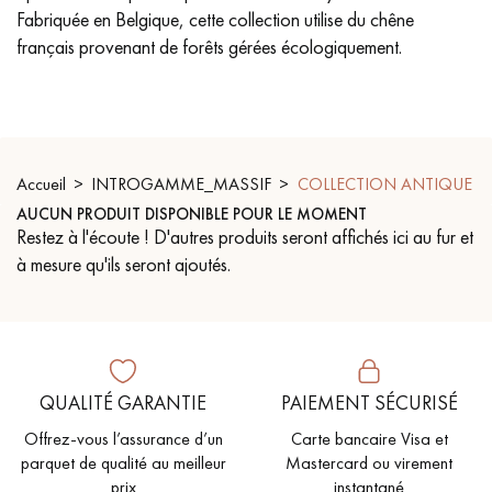
Fabriquée en Belgique, cette collection utilise du chêne
PARQUET VIEILLI
PARQUET EN CHÊNE FUMÉ
français provenant de forêts gérées écologiquement.
PARQUET LAMES LARGES XXL
PARQUET EN CHÊNE
ACCESSOIRES PARQUET
D'INTÉRIEUR
Accueil
INTROGAMME_MASSIF
COLLECTION ANTIQUE
AUCUN PRODUIT DISPONIBLE POUR LE MOMENT
Restez à l'écoute ! D'autres produits seront affichés ici au fur et
Nos conseillers sont disponibles au
à mesure qu'ils seront ajoutés.
09-8899140
QUALITÉ GARANTIE
PAIEMENT SÉCURISÉ
VOUS AVEZ UN PROJET ?
Offrez-vous l’assurance d’un
Carte bancaire Visa et
parquet de qualité au meilleur
Mastercard ou virement
Nos experts sont à votre disposition pour vous guider pas à
prix
instantané