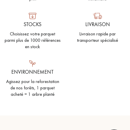
pas dans le choix et la pose de votre parquet.
STOCKS
LIVRAISON
Choisissez votre parquet
Livraison rapide par
parmi plus de 1000 références
transporteur spécialisé
Un expert Décoplus Parquets vous appelle
en stock
ENVIRONNEMENT
Agissez pour la reforestation
Demandez un rendez-vous personnalisé
de nos forêts, 1 parquet
acheté = 1 arbre planté
Obtenez un devis gratuit !