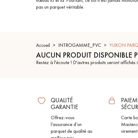
nœuds ici et là. Pourtant, ce sol n’est jamais monoto
pas un parquet véritable.
ACCESSOIRES
PARQUET D'INTÉRIEUR
Accueil
INTROGAMME_PVC
YUKON PARQ
AUCUN PRODUIT DISPONIBLE 
Restez à l'écoute ! D'autres produits seront affichés i
QUALITÉ
PAIEM
GARANTIE
SÉCUR
Nos experts sont 
Offrez-vous
Carte ba
l’assurance d’un
Masterc
parquet de qualité au
virement
Un expert Décoplus Parque
meilleur prix