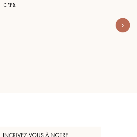
s’appe
C.F.P.B.
RENOVE 
INCRIVEZ-VOUS À NOTRE