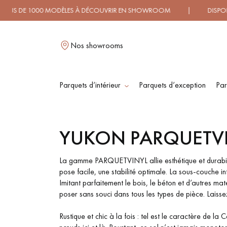
E 1000 MODÈLES À DÉCOUVRIR EN SHOWROOM | DISPONIBILI
Nos showrooms
Parquets d’intérieur
Parquets d’exception
Par
L
YUKON PARQUETVI
PARQUET MASSIF
PARQUET
CONTRECOLLÉ -
La gamme PARQUETVINYL allie esthétique et durabilité
FLOTTANT
pose facile, une stabilité optimale. La sous-couche i
Imitant parfaitement le bois, le béton et d’autres mat
poser sans souci dans tous les types de pièce. Laisse
PARQUET HUILÉ
PARQUET EN BOIS
BRUT
Rustique et chic à la fois : tel est le caractère de 