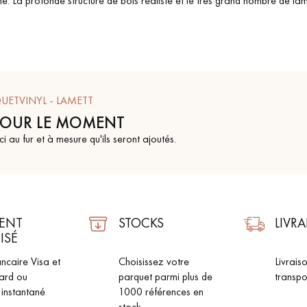
ne. La profonde structure de bois réaliste et le très grand nombre de lam
Nos conseillers sont disponibles au
UETVINYL - LAMETT
09-8899140
POUR LE MOMENT
ci au fur et à mesure qu'ils seront ajoutés.
VOUS AVEZ UN PROJET ?
ENT
STOCKS
LIVR
ISÉ
à votre disposition pour vous guider pas à pas dans le choix et la pose
ncaire Visa et
Choisissez votre
Livrais
ard ou
parquet parmi plus de
transpo
 instantané
1000 références en
ts vous
Demandez un rendez-vous
stock