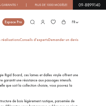
09-8899140
ANTIS ! | PLUS DE 1000 MODÈLES À DÉCOUVRIR EN SHOWRO
Fermer
Espace Pro
FR
 réalisations
Conseils d’experts
Demander un devis
ES
PARQUET EN BOIS
PARQUET VERNIS
EXOTIQUE
e Rigid Board, ces lames et dalles vinyle offrent une
re garantit une résistance aux passages intensifs.
elle que soit la collection choisie, vous pouvez la
PARQUET LAMES
PARQUET EN CHÊNE
LARGES XXL
 structure de bois légèrement rustique, parsemée de