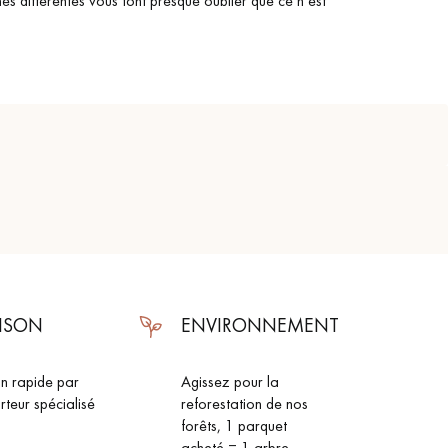
es différentes vous font presque oublier que ce n’est
AISON
ENVIRONNEMENT
 de votre parquet.
on rapide par
Agissez pour la
rteur spécialisé
reforestation de nos
forêts, 1 parquet
acheté = 1 arbre