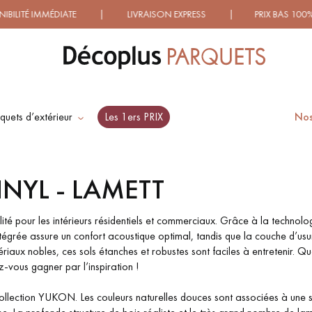
TÉ IMMÉDIATE | LIVRAISON EXPRESS | PRIX BAS 100% GAR
quets d’extérieur
Les 1ers PRIX
Nos
ES RECHERCHES LES PLUS COURANT
NYL - LAMETT
SOL PLAQUÉ BOIS
PARQUETS À MOTIFS
VERITABLES
TRADITIONNELS
 pour les intérieurs résidentiels et commerciaux. Grâce à la technologi
ntégrée assure un confort acoustique optimal, tandis que la couche d’usu
ériaux nobles, ces sols étanches et robustes sont faciles à entretenir. Qu
z-vous gagner par l’inspiration !
PARQUET VIEILLI
PARQUET EN CHÊNE
FUMÉ
la Collection YUKON. Les couleurs naturelles douces sont associées à une