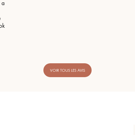
n a
e
 ok
VOIR TOUS LES AVIS