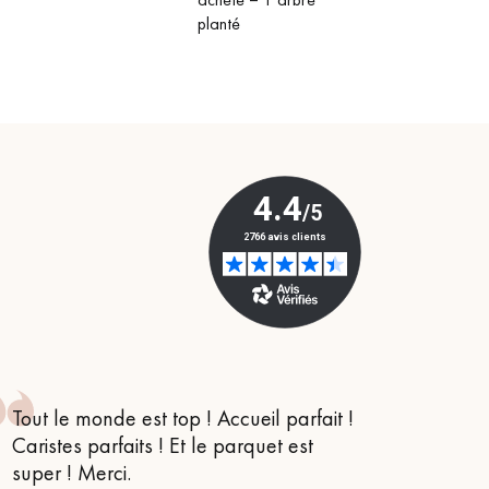
Obtenez un devis gratuit !
planté
Tout le monde est top ! Accueil parfait !
Je suis
Caristes parfaits ! Et le parquet est
conseil
super ! Merci.
m’orien