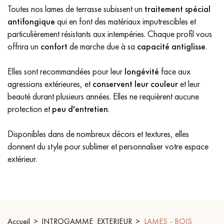
Toutes nos lames de terrasse subissent un
traitement spécial
PARQUET VIEILLI
PARQUET EN CHÊNE FUMÉ
antifongique
qui en font des matériaux imputrescibles et
particulièrement résistants aux intempéries. Chaque profil vous
PARQUET LAMES LARGES XXL
PARQUET EN CHÊNE
offrira un
confort
de marche due à sa
capacité antiglisse
.
ACCESSOIRES PARQUET
D'INTÉRIEUR
Elles sont recommandées pour leur
longévité
face aux
agressions extérieures, et
conservent leur couleur
et leur
beauté durant plusieurs années. Elles ne requièrent aucune
protection et
peu d'entretien
.
Nos conseillers sont disponibles au
09-8899140
Disponibles dans de nombreux décors et textures, elles
donnent du style pour sublimer et personnaliser votre espace
extérieur.
VOUS AVEZ UN PROJET ?
Nos experts sont à votre disposition pour vous guider pas à
Accueil
INTROGAMME_EXTERIEUR
LAMES - BOIS