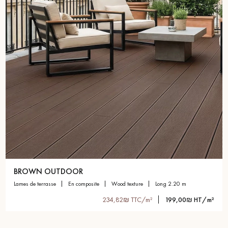
BROWN OUTDOOR
lames de terrasse
en composite
wood texture
long 2.20 m
234,82₪ TTC/m²
199,00₪ HT/m²