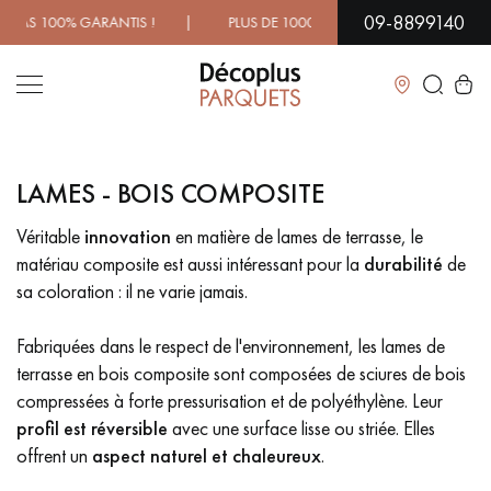
09-8899140
100% GARANTIS ! | PLUS DE 1000 MODÈLES À DÉCOUVRIR E
Fermer
LAMES - BOIS COMPOSITE
LES RECHERCHES LES PLUS COURANTES
Véritable
innovation
en matière de lames de terrasse, le
matériau composite est aussi intéressant pour la
durabilité
de
PARQUET MASSIF
PARQUET CONTRECOLLÉ -
FLOTTANT
sa coloration : il ne varie jamais.
SOL PLAQUÉ BOIS VERITABLES
PARQUETS À MOTIFS
Fabriquées dans le respect de l'environnement, les lames de
TRADITIONNELS
terrasse en bois composite sont composées de sciures de bois
compressées à forte pressurisation et de polyéthylène. Leur
PARQUET EN BOIS EXOTIQUE
PARQUET VERNIS
profil est réversible
avec une surface lisse ou striée. Elles
offrent un
aspect naturel et chaleureux
.
PARQUET HUILÉ
PARQUET EN BOIS BRUT