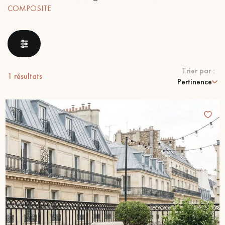
pas dans le choix et la pose de votre parquet.
COMPOSITE
Trier par :
1
résultats
Un expert Décoplus Parquets vous appelle
Pertinence
Demandez un rendez-vous personnalisé
Obtenez un devis gratuit !