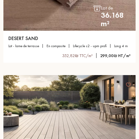
Lot de
36.168
m²
DESERT SAND
lot - lame de terrasse
en composite
lifecycle s2 - upm profi
long 4 m
352,82₪ TTC/m²
299,00₪ HT/m²