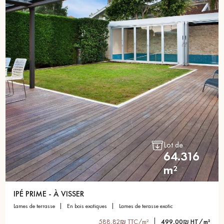
Lot de
64.316
m²
IPÉ PRIME - À VISSER
lames de terrasse
en bois exotiques
lames de terasse exotic
588,82₪ TTC/m²
499,00₪ HT/m²