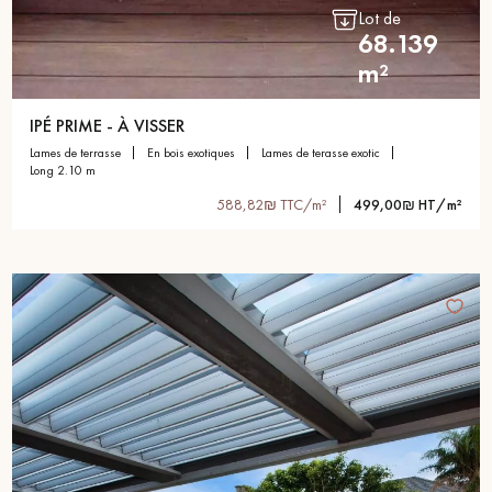
Lot de
68.139
m²
IPÉ PRIME - À VISSER
lames de terrasse
en bois exotiques
lames de terasse exotic
long 2.10 m
588,82₪ TTC/m²
499,00₪ HT/m²