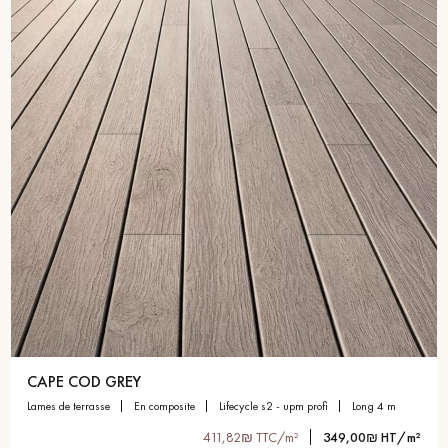
CAPE COD GREY
lames de terrasse
en composite
lifecycle s2 - upm profi
long 4 m
411,82₪ TTC/m²
349,00₪ HT/m²