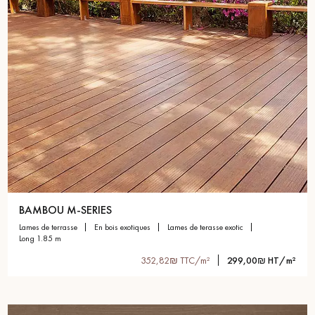
BAMBOU M-SERIES
lames de terrasse
en bois exotiques
lames de terasse exotic
long 1.85 m
352,82₪ TTC/m²
299,00₪ HT/m²