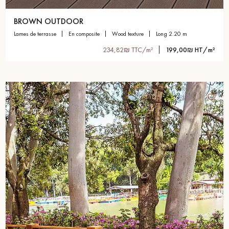
BROWN OUTDOOR
lames de terrasse
en composite
wood texture
long 2.20 m
234,82₪ TTC/m²
199,00₪ HT/m²