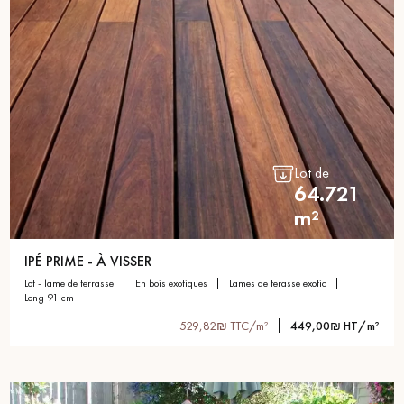
Lot de
64.721
m²
IPÉ PRIME - À VISSER
lot - lame de terrasse
en bois exotiques
lames de terasse exotic
long 91 cm
529,82₪ TTC/m²
449,00₪ HT/m²