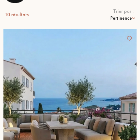
PARQUET VIEILLI
PARQUET EN CHÊNE FUMÉ
Trier par :
10
résultats
Pertinence
PARQUET LAMES LARGES XXL
PARQUET EN CHÊNE
ACCESSOIRES PARQUET
D'INTÉRIEUR
Nos conseillers sont disponibles au
09-8899140
VOUS AVEZ UN PROJET ?
Nos experts sont à votre disposition pour vous guider pas à