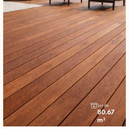
Lot de
80.67
m²