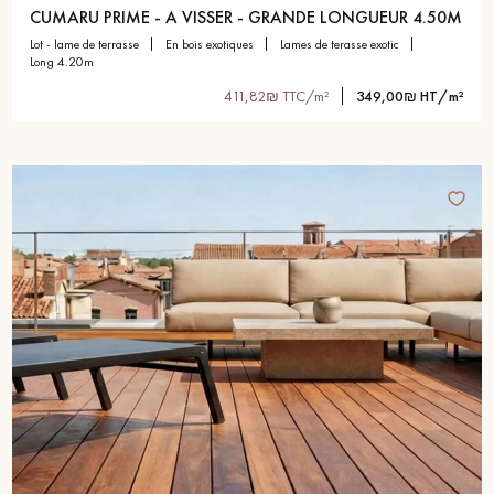
CUMARU PRIME - A VISSER - GRANDE LONGUEUR 4.50M
lot - lame de terrasse
en bois exotiques
lames de terasse exotic
long 4.20m
411,82₪ TTC/m²
349,00₪ HT/m²