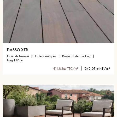
DASSO XTR
lames de terrasse
en bois exotiques
dasso bamboo decking
long 1.85 m
411,83₪ TTC/m²
349,01₪ HT/m²