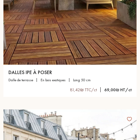
pas dans le choix et la pose de votre parquet.
Un expert Décoplus Parquets vous appelle
DALLES IPE À POSER
dalle de terrasse
en bois exotiques
long 50 cm
81,42₪ TTC/ct
69,00₪ HT/ct
Demandez un rendez-vous personnalisé
Obtenez un devis gratuit !