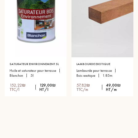
SATURATEUR ENVIRONNEMENT 5L
LAMBOURDE EXOTIQUE
huile et saturateur pour terrasse
lambourde pour terrasse
blanchon
5l
bois exotique
1.85m
152,22₪
129,00₪
57,82₪
49,00₪
TTC/l
HT/l
TTC/m
HT/m