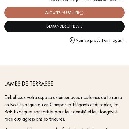
pas dans le choix et la pose de votre parquet.
-
KD
= Kiln dry (séchés en séchoirs )
AJOUTER AU PANIER
- Longueur
4572 mm
DEMANDER UN DEVIS
Voir ce produit en magasin
Un expert Décoplus Parquets vous appelle
LAMES DE TERRASSE
Demandez un rendez-vous personnalisé
Embellissez votre espace extérieur avec nos lames de terrasse
en Bois Exotique ou en Composite. Élégants et durables, les
Bois Exotiques sont prisés pour leur densité et leur longévité
face aux agressions extérieures.
Obtenez un devis gratuit !