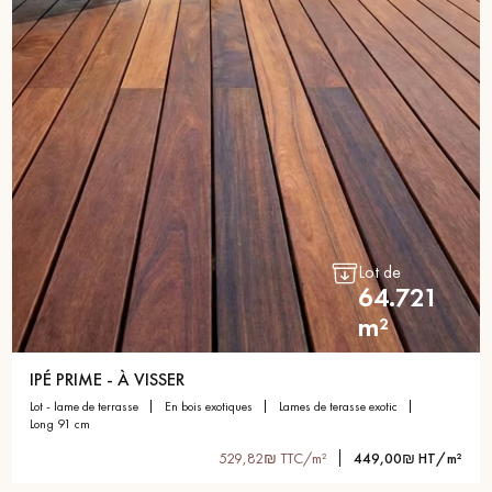
Lot de
64.721
m²
IPÉ PRIME - À VISSER
lot - lame de terrasse
en bois exotiques
lames de terasse exotic
long 91 cm
529,82₪ TTC/m²
449,00₪ HT/m²