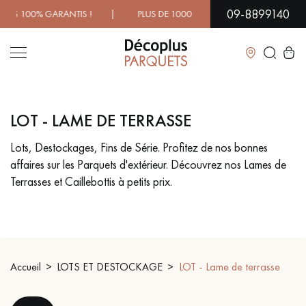
09-8899140
GARANTIS ! | PLUS DE 1000 MODÈLES À DÉCOUVRIR EN SHO
Fermer
LOT - LAME DE TERRASSE
LES RECHERCHES LES PLUS COURANTES
Lots, Destockages, Fins de Série. Profitez de nos bonnes
affaires sur les Parquets d'extérieur. Découvrez nos Lames de
PARQUET MASSIF
PARQUET CONTRECOLLÉ -
FLOTTANT
Terrasses et Caillebottis à petits prix.
SOL PLAQUÉ BOIS VERITABLES
PARQUETS À MOTIFS
TRADITIONNELS
PARQUET EN BOIS EXOTIQUE
PARQUET VERNIS
Accueil
LOTS ET DESTOCKAGE
LOT - Lame de terrasse
PARQUET HUILÉ
PARQUET EN BOIS BRUT