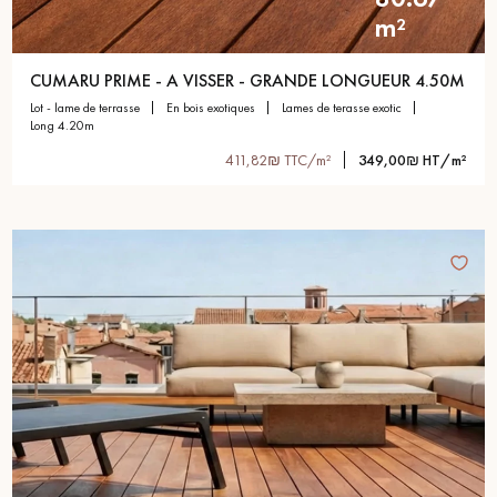
m²
CUMARU PRIME - A VISSER - GRANDE LONGUEUR 4.50M
lot - lame de terrasse
en bois exotiques
lames de terasse exotic
long 4.20m
411,82₪ TTC/m²
349,00₪ HT/m²