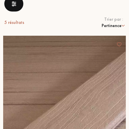
PARQUET VIEILLI
PARQUET EN CHÊNE FUMÉ
Trier par :
PARQUET LAMES LARGES XXL
PARQUET EN CHÊNE
5
résultats
Pertinence
ACCESSOIRES PARQUET
D'INTÉRIEUR
Nos conseillers sont disponibles au
09-8899140
VOUS AVEZ UN PROJET ?
Nos experts sont à votre disposition pour vous guider pas à