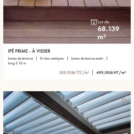
Lot de
68.139
m²
IPÉ PRIME - À VISSER
lames de terrasse
en bois exotiques
lames de terasse exotic
long 2.10 m
588,82₪ TTC/m²
499,00₪ HT/m²