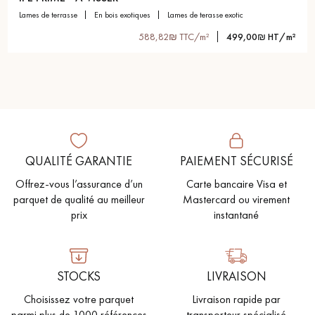
lames de terrasse
en bois exotiques
lames de terasse exotic
588,82₪ TTC/m²
499,00₪ HT/m²
QUALITÉ GARANTIE
PAIEMENT SÉCURISÉ
Offrez-vous l’assurance d’un
Carte bancaire Visa et
parquet de qualité au meilleur
Mastercard ou virement
prix
instantané
STOCKS
LIVRAISON
Choisissez votre parquet
Livraison rapide par
parmi plus de 1000 références
transporteur spécialisé