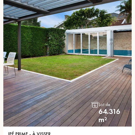
Lot de
64.316
m²
IPÉ PRIME - À VISSER