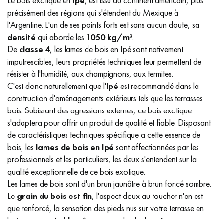
Le bois exotique en
Ipé
, est issu du continent américain, plus
précisément des régions qui s'étendent du Mexique à
l'Argentine. L'un de ses points forts est sans aucun doute, sa
densité
qui aborde les
1050 kg/m³
.
De
classe 4
, les lames de bois en Ipé sont nativement
imputrescibles, leurs propriétés techniques leur permettent de
résister à l'humidité, aux champignons, aux termites.
C'est donc naturellement que l'
Ipé
est recommandé dans la
construction d'aménagements extérieurs tels que les terrasses
bois. Subissant des agressions externes, ce bois exotique
s'adaptera pour offrir un produit de qualité et fiable. Disposant
de caractéristiques techniques spécifique a cette essence de
bois, les
lames de bois en Ipé
sont affectionnées par les
professionnels et les particuliers, les deux s'entendent sur la
qualité exceptionnelle de ce bois exotique.
Les lames de bois sont d'un brun jaunâtre à brun foncé sombre.
Le
grain du bois est fin
, l'aspect doux au toucher n'en est
que renforcé, la sensation des pieds nus sur votre terrasse en