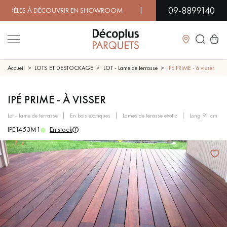
09-8899140
ES À DÉCOUVRIR EN SHOWROOM | DISPONIBILITÉ IMMÉDIATE
Fermer
Accueil
LOTS ET DESTOCKAGE
LOT - Lame de terrasse
IPÉ PRIME - à visser
LES RECHERCHES LES PLUS COURANTES
IPÉ PRIME - À VISSER
lot - lame de terrasse
en bois exotiques
lames de terasse exotic
long 91 cm
PARQUET MASSIF
PARQUET CONTRECOLLÉ -
IPE1453M1
En stock
FLOTTANT
SOL PLAQUÉ BOIS VERITABLES
PARQUETS À MOTIFS
TRADITIONNELS
PARQUET EN BOIS EXOTIQUE
PARQUET VERNIS
PARQUET HUILÉ
PARQUET EN BOIS BRUT