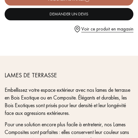
pas dans le choix et la pose de votre parquet.
- Lames extra larges = 145 mm
- Lames extra longues = 914 mm + 15% en 1828 mm
DEMANDER UN DEVIS
- Faces lisses anti-dérapantes
Voir ce produit en magasin
Un expert Décoplus Parquets vous appelle
LAMES DE TERRASSE
Demandez un rendez-vous personnalisé
Embellissez votre espace extérieur avec nos lames de terrasse
en Bois Exotique ou en Composite. Élégants et durables, les
Bois Exotiques sont prisés pour leur densité et leur longévité
face aux agressions extérieures.
Pour une solution encore plus facile à entretenir, nos Lames
Obtenez un devis gratuit !
Composites sont parfaites : elles conservent leur couleur sans