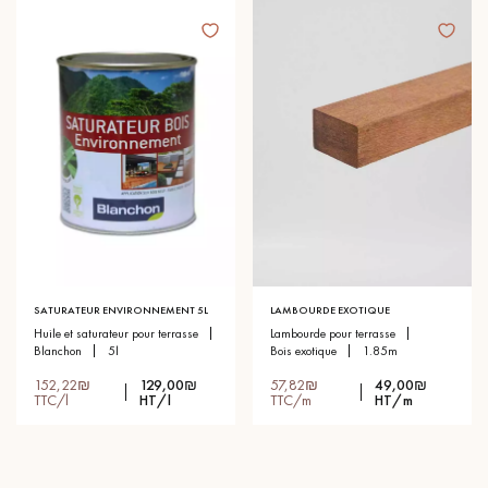
SATURATEUR ENVIRONNEMENT 5L
LAMBOURDE EXOTIQUE
huile et saturateur pour terrasse
lambourde pour terrasse
blanchon
5l
bois exotique
1.85m
152,22₪
129,00₪
57,82₪
49,00₪
TTC/l
HT/l
TTC/m
HT/m