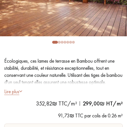
PARQUET VIEILLI
PARQUET EN CHÊNE FUMÉ
PARQUET LAMES LARGES XXL
PARQUET EN CHÊNE
ACCESSOIRES PARQUET
D'INTÉRIEUR
Écologiques, ces lames de terrasse en Bambou offrent une
Nos conseillers sont disponibles au
stabilité, durabilité, et résistance exceptionnelles, tout en
09-8899140
conservant une couleur naturelle. Utilisant des tiges de bambou
d'un seul tenant elles assurent une robustesse optimale.
Lire plus
- Lames largeur 14 cm - Longueur 1 850 mm - Épaisseur 18
352,82₪ TTC/m²
299,00
₪ HT/m²
mm
VOUS AVEZ UN PROJET ?
- Faces réversibles cannelée / lisse antidérapant
91,73₪ TTC par colis de 0.26 m²
- Pré-huilé, une couche de saturateur est à prévoir après la
Nos experts sont à votre disposition pour vous guider pas à
pose