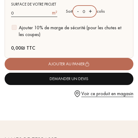
pas dans le choix et la pose de votre parquet.
- Choix Select - rendu homogène, grain régulier, peu marqué
SURFACE DE VOTRE PROJET
-
+
Soit
colis
m²
- Installation rapide rainure & languette
- À clipser sur lambourdes - Fixations invisble
Ajouter 10% de marge de sécurité (pour les chutes et
- Garanti 30 ans
les coupes)
- Certifié FSC
Un expert Décoplus Parquets vous appelle
0,00
₪ TTC
AJOUTER AU PANIER
DEMANDER UN DEVIS
Demandez un rendez-vous personnalisé
Voir ce produit en magasin
Obtenez un devis gratuit !