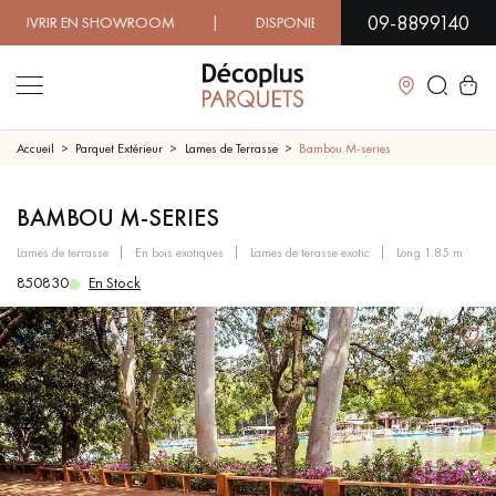
09-8899140
UVRIR EN SHOWROOM | DISPONIBILITÉ IMMÉDIATE | LIVRAI
Fermer
Accueil
Parquet Extérieur
Lames de Terrasse
Bambou M-series
LES RECHERCHES LES PLUS COURANTES
BAMBOU M-SERIES
lames de terrasse
en bois exotiques
lames de terasse exotic
long 1.85 m
PARQUET MASSIF
PARQUET CONTRECOLLÉ -
850830
En Stock
FLOTTANT
SOL PLAQUÉ BOIS VERITABLES
PARQUETS À MOTIFS
TRADITIONNELS
PARQUET EN BOIS EXOTIQUE
PARQUET VERNIS
PARQUET HUILÉ
PARQUET EN BOIS BRUT