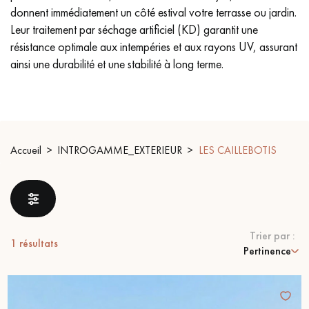
donnent immédiatement un côté estival votre terrasse ou jardin.
PARQUET VIEILLI
PARQUET EN CHÊNE FUMÉ
Leur traitement par séchage artificiel (KD) garantit une
résistance optimale aux intempéries et aux rayons UV, assurant
PARQUET LAMES LARGES XXL
PARQUET EN CHÊNE
ainsi une durabilité et une stabilité à long terme.
ACCESSOIRES PARQUET
D'INTÉRIEUR
Accueil
INTROGAMME_EXTERIEUR
LES CAILLEBOTIS
Nos conseillers sont disponibles au
09-8899140
Trier par :
1
résultats
Pertinence
VOUS AVEZ UN PROJET ?
Nos experts sont à votre disposition pour vous guider pas à