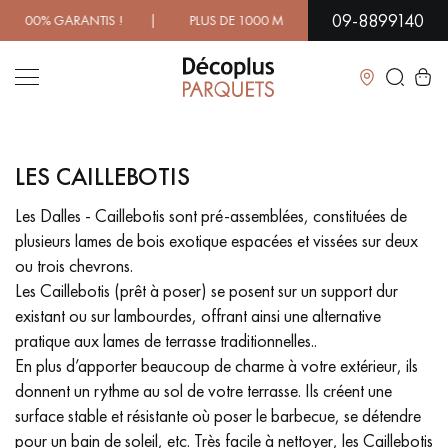
09-8899140
0% GARANTIS ! | PLUS DE 1000 MODÈLES À DÉCOUVRIR EN 
Fermer
LES CAILLEBOTIS
LES RECHERCHES LES PLUS COURANTES
Les Dalles - Caillebotis sont pré-assemblées, constituées de
plusieurs lames de bois exotique espacées et vissées sur deux
PARQUET MASSIF
PARQUET CONTRECOLLÉ -
FLOTTANT
ou trois chevrons.
Les Caillebotis (prêt à poser) se posent sur un support dur
SOL PLAQUÉ BOIS VERITABLES
PARQUETS À MOTIFS
existant ou sur lambourdes, offrant ainsi une alternative
TRADITIONNELS
pratique aux lames de terrasse traditionnelles..
En plus d’apporter beaucoup de charme à votre extérieur, ils
PARQUET EN BOIS EXOTIQUE
PARQUET VERNIS
donnent un rythme au sol de votre terrasse. Ils créent une
surface stable et résistante où poser le barbecue, se détendre
PARQUET HUILÉ
PARQUET EN BOIS BRUT
pour un bain de soleil, etc. Très facile à nettoyer, les Caillebotis