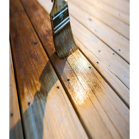
PARQUET VIEILLI
PARQUET EN CHÊNE FUMÉ
PARQUET LAMES LARGES XXL
PARQUET EN CHÊNE
ACCESSOIRES PARQUET
D'INTÉRIEUR
Nos conseillers sont disponibles au
09-8899140
VOUS AVEZ UN PROJET ?
Nos experts sont à votre disposition pour vous guider pas à