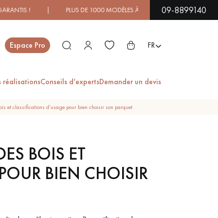
09-8899140
S ! | PLUS DE 1000 MODÈLES À DÉCOUVRIR EN SHOWROOM |
Fermer
Espace Pro
FR
 réalisations
Conseils d’experts
Demander un devis
ES
is et classifications d’usage pour bien choisir son parquet
QUET EN
PARQUET
ES BOIS ET
EXOTIQUE
VERNIS
POUR BIEN CHOISIR
ET LAMES
PARQUET EN
GES XXL
CHÊNE