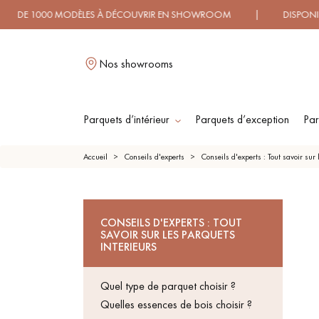
00 MODÈLES À DÉCOUVRIR EN SHOWROOM | DISPONIBILITÉ I
Nos showrooms
Parquets d’intérieur
Parquets d’exception
Par
L
Accueil
Conseils d'experts
Conseils d'experts : Tout savoir sur 
PARQUET
PARQ
CONSEILS D'EXPERTS : TOUT
MASSIF
CONTREC
SAVOIR SUR LES PARQUETS
FLOTT
INTERIEURS
PARQUET HUILÉ
PARQUE
Quel type de parquet choisir ?
BOIS 
Quelles essences de bois choisir ?