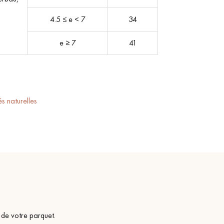
4.5 ≤ e < 7
34
e ≥ 7
41
és naturelles
 de votre parquet.