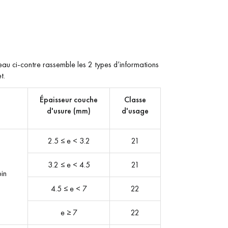
eau ci-contre rassemble les 2 types d’informations
t.
Épaisseur
couche
Classe
d'usure (mm)
d'usage
2.5 ≤ e < 3.2
21
3.2 ≤ e < 4.5
21
pin
4.5 ≤ e < 7
22
e ≥ 7
22