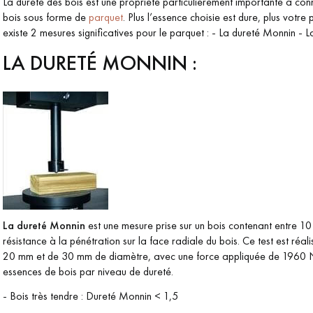
La dureté des bois est une propriété particulièrement importante à connaî
bois sous forme de
parquet
. Plus l’essence choisie est dure, plus votre
existe 2 mesures significatives pour le parquet : - La dureté Monnin - La
LA DURETÉ MONNIN :
Nos conseillers sont disponibles au
09-8899140
La dureté Monnin
est une mesure prise sur un bois contenant entre 10 
VOUS AVEZ UN PROJET ?
résistance à la pénétration sur la face radiale du bois. Ce test est réali
20 mm et de 30 mm de diamètre, avec une force appliquée de 1960 New
à votre disposition pour vous guider pas à pas dans le choix et la pose
essences de bois par niveau de dureté.
-
Bois très tendre : Dureté Monnin < 1,5