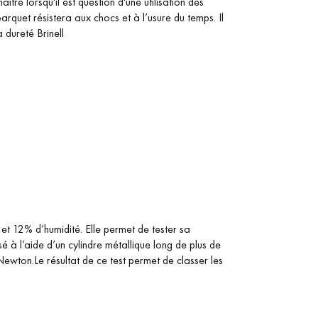
tre lorsqu'il est question d'une utilisation des
 parquet résistera aux chocs et à l’usure du temps. Il
 dureté Brinell
et 12% d’humidité. Elle permet de tester sa
sé à l’aide d’un cylindre métallique long de plus de
ton.Le résultat de ce test permet de classer les
 de votre parquet.