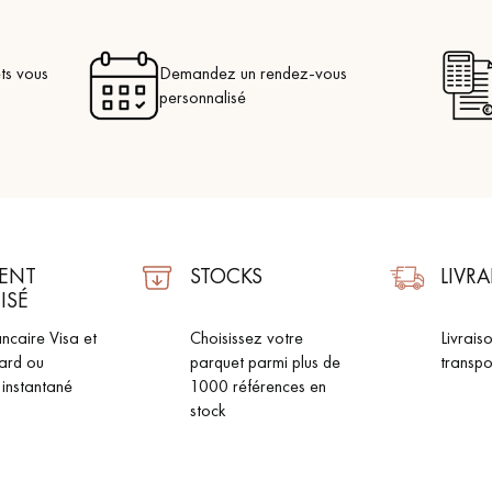
ts vous
Demandez un rendez-vous
personnalisé
ENT
STOCKS
LIVR
ISÉ
ncaire Visa et
Choisissez votre
Livrais
ard ou
parquet parmi plus de
transpo
 instantané
1000 références en
stock