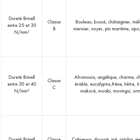
Dureté Brinell
Classe
Bouleau, bossé, châtaignier, mél
entre 20 et 30
B
merisier, noyer, pin maritime, sipo
N/mm²
Dureté Brinell
Afromosia, angélique, charme, c
Classe
entre 30 et 40
érable, eucalyptus,frêne, hêtre, I
C
N/mm²
makoré, moabi, movingui, or
Dureté Brinell
Classe
Cabreuva, doussié, ipé, jatoba, m