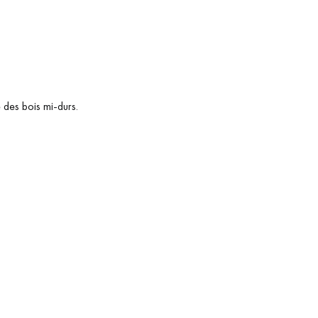
Obtenez un devis gratuit !
 des bois mi-durs.