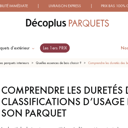
MMÉDIATE | LIVRAISON EXPRESS | PRIX BAS 100% GARANTI
quets d’extérieur
Les 1ers PRIX
Nos
ES RECHERCHES LES PLUS COURANT
les parquets interieurs
Quelles essences de bois choisir ?
Comprendre les duretés des bo
UET
SOL PLAQUÉ
PARQUETS À
PAR
COMPRENDRE LES DURETÉS D
OLLÉ -
BOIS VERITABLES
MOTIFS
BOIS 
ANT
TRADITIONNELS
CLASSIFICATIONS D’USAGE 
SON PARQUET
T EN
PARQUET VIEILLI
PARQUET EN
PARQU
BRUT
CHÊNE FUMÉ
LAR