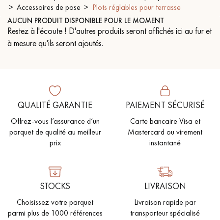
Accessoires de pose
Plots réglables pour terrasse
PARQUET VIEILLI
PARQUET EN CHÊNE FUMÉ
AUCUN PRODUIT DISPONIBLE POUR LE MOMENT
Restez à l'écoute ! D'autres produits seront affichés ici au fur et
PARQUET LAMES LARGES XXL
PARQUET EN CHÊNE
à mesure qu'ils seront ajoutés.
ACCESSOIRES PARQUET
D'INTÉRIEUR
QUALITÉ GARANTIE
PAIEMENT SÉCURISÉ
Nos conseillers sont disponibles au
Offrez-vous l’assurance d’un
Carte bancaire Visa et
09-8899140
parquet de qualité au meilleur
Mastercard ou virement
prix
instantané
STOCKS
LIVRAISON
VOUS AVEZ UN PROJET ?
Choisissez votre parquet
Livraison rapide par
Nos experts sont à votre disposition pour vous guider pas à
parmi plus de 1000 références
transporteur spécialisé