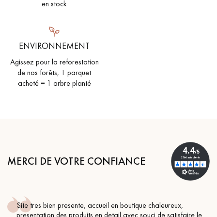
pas dans le choix et la pose de votre parquet.
en stock
ENVIRONNEMENT
Agissez pour la reforestation
de nos forêts, 1 parquet
Un expert Décoplus Parquets vous appelle
acheté = 1 arbre planté
Demandez un rendez-vous personnalisé
MERCI DE VOTRE CONFIANCE
Site tres bien presente, accueil en boutique chaleureux,
Obtenez un devis gratuit !
presentation des produits en detail avec souci de satisfaire le