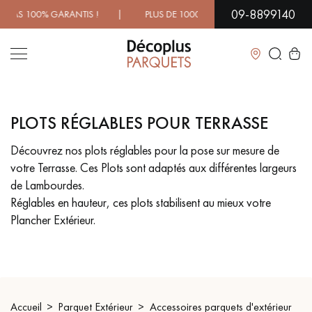
09-8899140
 100% GARANTIS ! | PLUS DE 1000 MODÈLES À DÉCOUVRIR 
Fermer
PLOTS RÉGLABLES POUR TERRASSE
LES RECHERCHES LES PLUS COURANTES
Découvrez nos plots réglables pour la pose sur mesure de
votre Terrasse. Ces Plots sont adaptés aux différentes largeurs
PARQUET MASSIF
PARQUET CONTRECOLLÉ -
FLOTTANT
de Lambourdes.
Réglables en hauteur, ces plots stabilisent au mieux votre
SOL PLAQUÉ BOIS VERITABLES
PARQUETS À MOTIFS
Plancher Extérieur.
TRADITIONNELS
PARQUET EN BOIS EXOTIQUE
PARQUET VERNIS
PARQUET HUILÉ
PARQUET EN BOIS BRUT
Accueil
Parquet Extérieur
Accessoires parquets d'extérieur