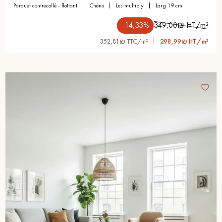
parquet contrecollé - flottant
chêne
les multiply
larg 19 cm
-14,33%
349,00₪ HT/m²
352,81₪ TTC/m²
298,99₪ HT/m²