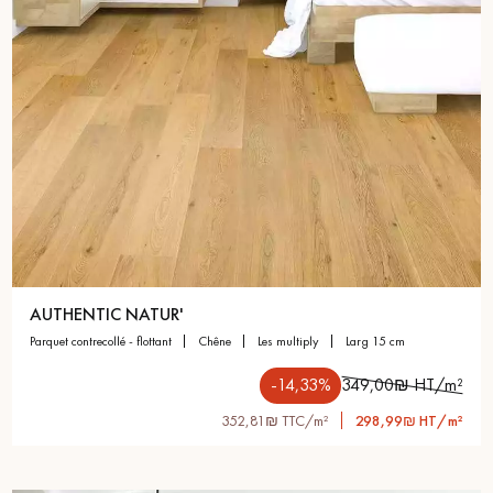
AUTHENTIC NATUR'
parquet contrecollé - flottant
chêne
les multiply
larg 15 cm
-14,33%
349,00₪ HT/m²
352,81₪ TTC/m²
298,99₪ HT/m²