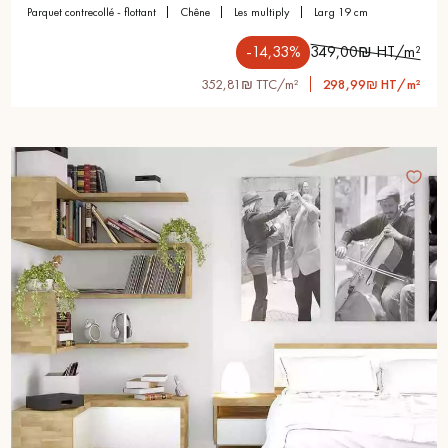
parquet contrecollé - flottant
chêne
les multiply
larg 19 cm
-14,33%
349,00₪ HT/m²
352,81₪ TTC/m²
298,99₪ HT/m²