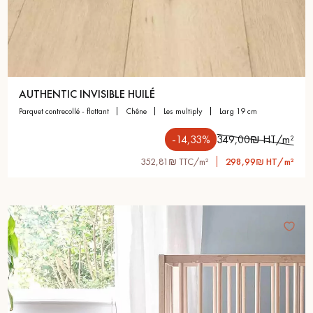
AUTHENTIC INVISIBLE HUILÉ
parquet contrecollé - flottant
chêne
les multiply
larg 19 cm
-14,33%
349,00₪ HT/m²
352,81₪ TTC/m²
298,99₪ HT/m²