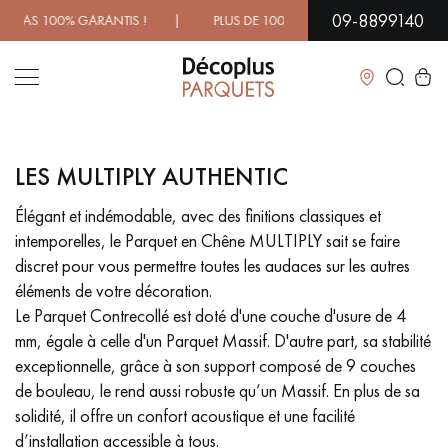
09-8899140
ARANTIS ! | PLUS DE 1000 MODÈLES À DÉCOUVRIR EN SHOW
Fermer
LES MULTIPLY AUTHENTIC
LES RECHERCHES LES PLUS COURANTES
Élégant et indémodable, avec des finitions classiques et
intemporelles, le Parquet en Chêne MULTIPLY sait se faire
PARQUET MASSIF
PARQUET CONTRECOLLÉ -
FLOTTANT
discret pour vous permettre toutes les audaces sur les autres
éléments de votre décoration.
SOL PLAQUÉ BOIS VERITABLES
PARQUETS À MOTIFS
Le Parquet Contrecollé est doté d'une couche d'usure de 4
TRADITIONNELS
mm, égale à celle d'un Parquet Massif. D'autre part, sa stabilité
exceptionnelle, grâce à son support composé de 9 couches
PARQUET EN BOIS EXOTIQUE
PARQUET VERNIS
de bouleau, le rend aussi robuste qu’un Massif. En plus de sa
solidité, il offre un confort acoustique et une facilité
PARQUET HUILÉ
PARQUET EN BOIS BRUT
d’installation accessible à tous.