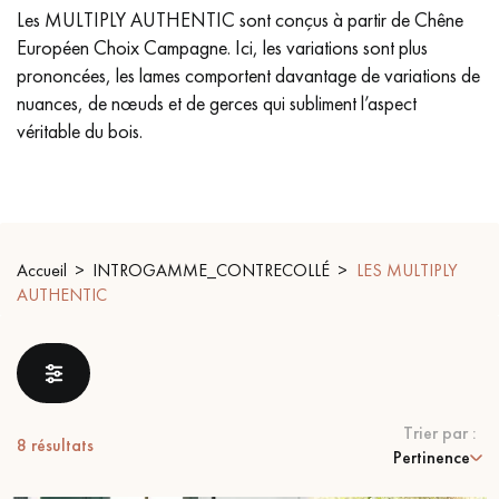
Les MULTIPLY AUTHENTIC sont conçus à partir de Chêne
PARQUET VIEILLI
PARQUET EN CHÊNE FUMÉ
Européen Choix Campagne. Ici, les variations sont plus
prononcées, les lames comportent davantage de variations de
PARQUET LAMES LARGES XXL
PARQUET EN CHÊNE
nuances, de nœuds et de gerces qui subliment l’aspect
véritable du bois.
ACCESSOIRES PARQUET
D'INTÉRIEUR
Nos conseillers sont disponibles au
Accueil
INTROGAMME_CONTRECOLLÉ
LES MULTIPLY
09-8899140
AUTHENTIC
VOUS AVEZ UN PROJET ?
Trier par :
8
résultats
Pertinence
Nos experts sont à votre disposition pour vous guider pas à