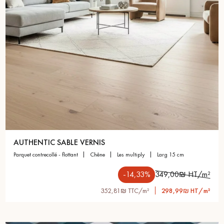
AUTHENTIC SABLE VERNIS
parquet contrecollé - flottant
chêne
les multiply
larg 15 cm
-14,33%
349,00₪ HT/m²
352,81₪ TTC/m²
298,99₪ HT/m²