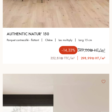
AUTHENTIC NATUR' 150
parquet contrecollé - flottant
chêne
les multiply
larg 15 cm
-14,33%
349,00₪ HT/m²
352,81₪ TTC/m²
298,99₪ HT/m²