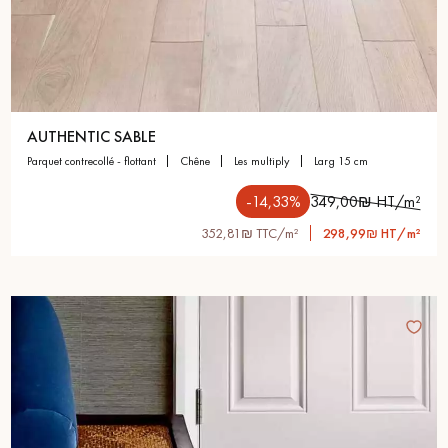
AUTHENTIC SABLE
parquet contrecollé - flottant
chêne
les multiply
larg 15 cm
-14,33%
349,00₪ HT/m²
352,81₪ TTC/m²
298,99₪ HT/m²