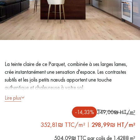
PARQUET VIEILLI
PARQUET EN CHÊNE FUMÉ
PARQUET LAMES LARGES XXL
PARQUET EN CHÊNE
ACCESSOIRES PARQUET
D'INTÉRIEUR
La teinte claire de ce Parquet, combinée à ses larges lames,
Nos conseillers sont disponibles au
crée instantanément une sensation d'espace. Les contrastes
09-8899140
subtils et les jolis petits nœuds apportent une touche
authentique et chaleureuse à votre sol.
Lire plus
- Larmes largeur XL 15.2 cm - Longeurs fixes 2350 mm
- Aspect Bois chene clair, Vernis mat
-14,33%
349,00₪ HT/m²
- Brossé, Chanfreins des 4 côtés
VOUS AVEZ UN PROJET ?
352,81₪ TTC/m²
298,99
₪ HT/m²
- Choix Authentic - Nœuds, gerces, fissures colmatées,
Nos experts sont à votre disposition pour vous guider pas à
aubiers
504,09₪ TTC par colis de 1.4288 m²