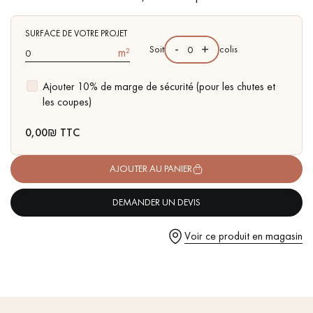
pas dans le choix et la pose de votre parquet.
- Couche d'usure de 4 mm, équivalente à un parquet massif
SURFACE DE VOTRE PROJET
-
+
Soit
colis
m²
Ajouter 10% de marge de sécurité (pour les chutes et
les coupes)
Un expert Décoplus Parquets vous appelle
0,00
₪ TTC
AJOUTER AU PANIER
Demandez un rendez-vous personnalisé
DEMANDER UN DEVIS
Voir ce produit en magasin
Obtenez un devis gratuit !