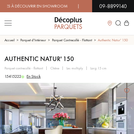
09-8899140
 À DÉCOUVRIR EN SHOWROOM | DISPONIBILITÉ IMMÉDIATE |
Fermer
Accueil
Parquet d'Intérieur
Parquet Contrecollé - Flottant
Authentic Natur' 150
LES RECHERCHES LES PLUS COURANTES
AUTHENTIC NATUR' 150
parquet contrecollé - flottant
chêne
les multiply
larg 15 cm
PARQUET MASSIF
PARQUET CONTRECOLLÉ -
15415222
En Stock
FLOTTANT
SOL PLAQUÉ BOIS VERITABLES
PARQUETS À MOTIFS
TRADITIONNELS
PARQUET EN BOIS EXOTIQUE
PARQUET VERNIS
PARQUET HUILÉ
PARQUET EN BOIS BRUT