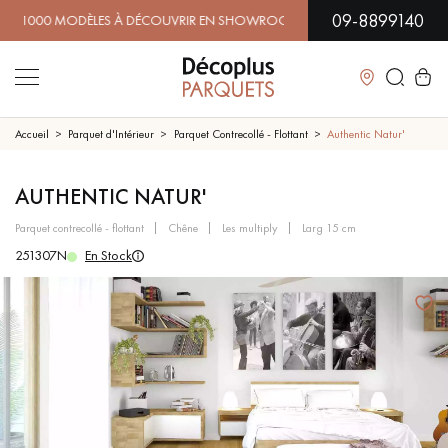
09-8899140
0 MODÈLES À DÉCOUVRIR EN SHOWROOM | DISPONIBILITÉ I
Fermer
Accueil
Parquet d'Intérieur
Parquet Contrecollé - Flottant
Authentic Natur'
LES RECHERCHES LES PLUS COURANTES
AUTHENTIC NATUR'
parquet contrecollé - flottant
chêne
les multiply
larg 15 cm
PARQUET MASSIF
PARQUET CONTRECOLLÉ -
251307N
En Stock
FLOTTANT
SOL PLAQUÉ BOIS VERITABLES
PARQUETS À MOTIFS
TRADITIONNELS
PARQUET EN BOIS EXOTIQUE
PARQUET VERNIS
PARQUET HUILÉ
PARQUET EN BOIS BRUT