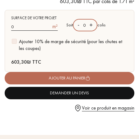
603,30₪ TTC par colis de 1.71 m²
pas dans le choix et la pose de votre parquet.
- Couche d'usure de 4 mm, équivalente à un parquet massif
- Disponible dans d'autres formats
SURFACE DE VOTRE PROJET
-
+
Soit
colis
m²
Ajouter 10% de marge de sécurité (pour les chutes et
Un expert Décoplus Parquets vous appelle
les coupes)
603,30
₪ TTC
AJOUTER AU PANIER
Demandez un rendez-vous personnalisé
DEMANDER UN DEVIS
Voir ce produit en magasin
Obtenez un devis gratuit !