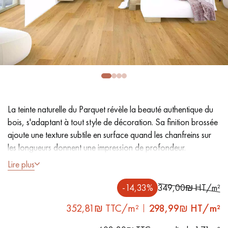
PARQUET VIEILLI
PARQUET EN CHÊNE FUMÉ
PARQUET LAMES LARGES XXL
PARQUET EN CHÊNE
ACCESSOIRES PARQUET
D'INTÉRIEUR
La teinte naturelle du Parquet révèle la beauté authentique du
Nos conseillers sont disponibles au
bois, s'adaptant à tout style de décoration. Sa finition brossée
09-8899140
ajoute une texture subtile en surface quand les chanfreins sur
les longueurs donnent une impression de profondeur.
Lire plus
- Larmes largeur L 15 cm
- Vernis mat effet ciré
-14,33%
349,00₪ HT/m²
VOUS AVEZ UN PROJET ?
- Brossé, Chanfreins des 2 côtés
352,81₪ TTC/m²
298,99
₪ HT/m²
- Choix Authentic - Nœuds, gerces, fissures colmatées,
Nos experts sont à votre disposition pour vous guider pas à
aubiers