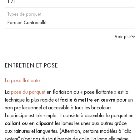
1.71
Types de parquet :
Parquet Contrecollé
Voir plus
ENTRETIEN ET POSE
La pose flottante
La
pose du parquet
en flottaison ou « pose flottante » est la
technique la plus rapide et
facile à mettre en œuvre
pour un
non professionnel et accessible à tous les bricoleurs.
Le principe est très simple : il consiste à assembler le parquet en
collant ou en clipsant
les lames les unes aux autres grâce
aux rainures et languettes. (Attention, certains modèles à "clic
system" n'ont pas du tout besoin de colle. La lame elle même