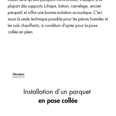
plupart des supports (chape, béton, carrelage, ancien
PARQUET VIEILLI
PARQUET EN CHÊNE FUMÉ
parquet) et offre une bonne isolation acoustique. C'est
aussi la seule technique possible pour les pièces humides et
PARQUET LAMES LARGES XXL
PARQUET EN CHÊNE
les sols chauffants, à condition d'opter pour la pose
collée en plein.
ACCESSOIRES PARQUET
D'INTÉRIEUR
Nos conseillers sont disponibles au
09-8899140
VOUS AVEZ UN PROJET ?
Nos experts sont à votre disposition pour vous guider pas à