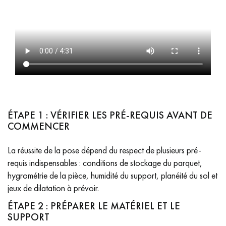
pas dans le choix et la pose de votre parquet.
Un expert Décoplus Parquets vous appelle
ÉTAPE 1 : VÉRIFIER LES PRÉ-REQUIS AVANT DE
COMMENCER
Demandez un rendez-vous personnalisé
La réussite de la pose dépend du respect de plusieurs pré-
requis indispensables : conditions de stockage du parquet,
hygrométrie de la pièce, humidité du support, planéité du sol et
jeux de dilatation à prévoir.
ÉTAPE 2 : PRÉPARER LE MATÉRIEL ET LE
Obtenez un devis gratuit !
SUPPORT