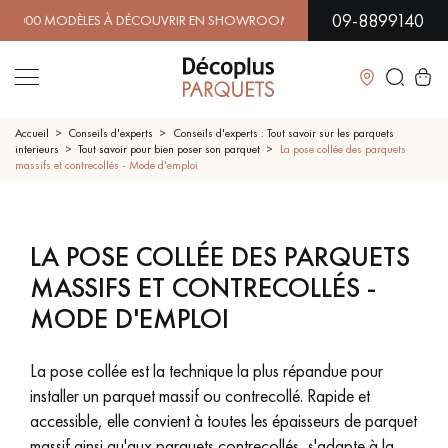
09-8899140
 MODÈLES À DÉCOUVRIR EN SHOWROOM | DISPONIBILITÉ IMM
Fermer
Accueil
Conseils d'experts
Conseils d'experts : Tout savoir sur les parquets
interieurs
Tout savoir pour bien poser son parquet
La pose collée des parquets
massifs et contrecollés - Mode d'emploi
LES RECHERCHES LES PLUS COURANTES
PARQUET MASSIF
PARQUET CONTRECOLLÉ -
LA POSE COLLÉE DES PARQUETS
FLOTTANT
MASSIFS ET CONTRECOLLÉS -
SOL PLAQUÉ BOIS VERITABLES
PARQUETS À MOTIFS
MODE D'EMPLOI
TRADITIONNELS
La pose collée est la technique la plus répandue pour
PARQUET EN BOIS EXOTIQUE
PARQUET VERNIS
installer un parquet massif ou contrecollé. Rapide et
accessible, elle convient à toutes les épaisseurs de parquet
PARQUET HUILÉ
PARQUET EN BOIS BRUT
massif ainsi qu'aux parquets contrecollés, s'adapte à la