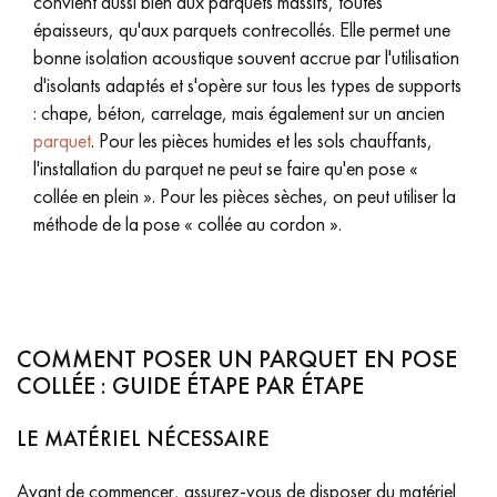
convient aussi bien aux parquets massifs, toutes
épaisseurs, qu'aux parquets contrecollés. Elle permet une
Nos experts sont à votre disposition pour vous guider pas à
bonne isolation acoustique souvent accrue par l'utilisation
pas dans le choix et la pose de votre parquet.
d'isolants adaptés et s'opère sur tous les types de supports
: chape, béton, carrelage, mais également sur un ancien
parquet
. Pour les pièces humides et les sols chauffants,
l'installation du parquet ne peut se faire qu'en pose «
collée en plein ». Pour les pièces sèches, on peut utiliser la
méthode de la pose « collée au cordon ».
Un expert Décoplus Parquets vous appelle
COMMENT POSER UN PARQUET EN POSE
Demandez un rendez-vous personnalisé
COLLÉE : GUIDE ÉTAPE PAR ÉTAPE
LE MATÉRIEL NÉCESSAIRE
Avant de commencer, assurez-vous de disposer du matériel