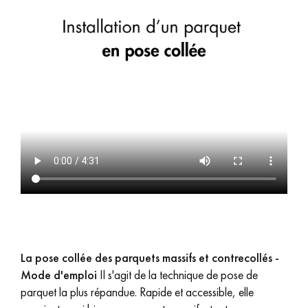
PARQUET HUILÉ
PARQUET EN BOIS BRUT
PARQUET VIEILLI
PARQUET EN CHÊNE FUMÉ
PARQUET LAMES LARGES XXL
PARQUET EN CHÊNE
ACCESSOIRES PARQUET
D'INTÉRIEUR
Nos conseillers sont disponibles au
09-8899140
La pose collée des parquets massifs et contrecollés -
Mode d'emploi
Il s'agit de la technique de pose de
parquet la plus répandue. Rapide et accessible, elle
VOUS AVEZ UN PROJET ?