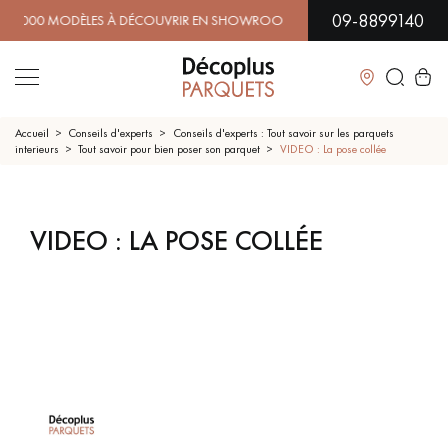
09-8899140
0 MODÈLES À DÉCOUVRIR EN SHOWROOM | DISPONIBILITÉ IM
Fermer
Accueil
Conseils d'experts
Conseils d'experts : Tout savoir sur les parquets
interieurs
Tout savoir pour bien poser son parquet
VIDEO : La pose collée
LES RECHERCHES LES PLUS COURANTES
COMMENT POSER UN PARQUET EN POSE
COLLÉE : GUIDE ÉTAPE PAR ÉTAPE
VIDEO : LA POSE COLLÉE
PARQUET MASSIF
PARQUET CONTRECOLLÉ -
FLOTTANT
SOL PLAQUÉ BOIS VERITABLES
PARQUETS À MOTIFS
TRADITIONNELS
PARQUET EN BOIS EXOTIQUE
PARQUET VERNIS