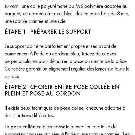
suivant : une colle polyuréthane ou MS polymère adaptée au
Obtenez un devis gratuit !
parquet, un cordeau à tracer bleu, des cales en bois de 8 mm,
une spatule crantée et une scie.
ÉTAPE 1 : PRÉPARER LE SUPPORT
Le support doit être parfaitement propre et sec avant de
commencer. À l'aide du cordeau bleu, tracez deux axes
perpendiculaires pour démarrer la pose au centre de la pièce.
Ce repère garantit un alignement régulier des lames sur toute la
surface.
ÉTAPE 2 : CHOISIR ENTRE POSE COLLÉE EN
PLEIN ET POSE AU CORDON
Il existe deux techniques de pose collée, chacune adaptée à
des situations différentes.
La
pose collée
en plein consiste à encoller la totalité du
support par passes croisées à l'aide d'une spatule crantée. Il est