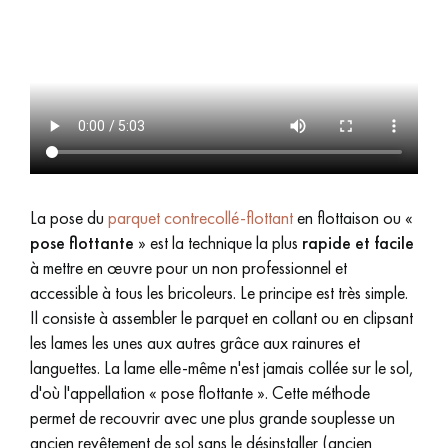
Nos experts sont à votre disposition pour vous guider pas à
pas dans le choix et la pose de votre parquet.
Un expert Décoplus Parquets vous appelle
La pose du
parquet contrecollé-flottant
en flottaison ou «
pose flottante
» est la technique la plus
rapide et facile
à mettre en œuvre pour un non professionnel et
accessible à tous les bricoleurs. Le principe est très simple.
Il consiste à assembler le parquet en collant ou en clipsant
Demandez un rendez-vous personnalisé
les lames les unes aux autres grâce aux rainures et
languettes. La lame elle-même n'est jamais collée sur le sol,
d'où l'appellation « pose flottante ». Cette méthode
permet de recouvrir avec une plus grande souplesse un
ancien revêtement de sol sans le désinstaller (ancien