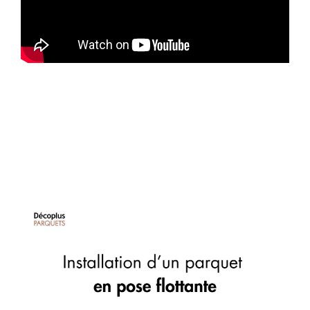
PARQUET HUILÉ
PARQUET EN BOIS BRUT
PARQUET VIEILLI
PARQUET EN CHÊNE FUMÉ
PARQUET LAMES LARGES XXL
PARQUET EN CHÊNE
ACCESSOIRES PARQUET
D'INTÉRIEUR
Nos conseillers sont disponibles au
09-8899140
VOUS AVEZ UN PROJET ?