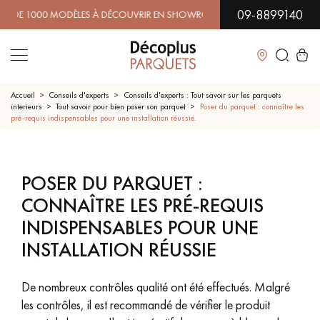
09-8899140
1000 MODÈLES À DÉCOUVRIR EN SHOWROOM | DISPONIBILITÉ
Fermer
Accueil
Conseils d'experts
Conseils d'experts : Tout savoir sur les parquets
interieurs
Tout savoir pour bien poser son parquet
Poser du parquet : connaître les
pré-requis indispensables pour une installation réussie.
LES RECHERCHES LES PLUS COURANTES
PARQUET MASSIF
PARQUET CONTRECOLLÉ -
POSER DU PARQUET :
FLOTTANT
CONNAÎTRE LES PRÉ-REQUIS
SOL PLAQUÉ BOIS VERITABLES
PARQUETS À MOTIFS
INDISPENSABLES POUR UNE
TRADITIONNELS
INSTALLATION RÉUSSIE
PARQUET EN BOIS EXOTIQUE
PARQUET VERNIS
De nombreux contrôles qualité ont été effectués. Malgré
PARQUET HUILÉ
PARQUET EN BOIS BRUT
les contrôles, il est recommandé de vérifier le produit