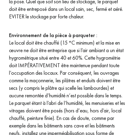
la pose. Quel que soit son lieu de stockage, le parquet
pas dans le choix et la pose de votre parquet.
doit être entreposé dans un local sain, sec, fermé et aéré.
EVITER le stockage par forte chaleur.
Environnement de la pièce à parqueter :
Le local doit être chauffé (15 °C minimum) et la mise en
Un expert Décoplus Parquets vous appelle
œuvre ne doit être entreprise que si l’air ambiant a un état
hygrométrique situé entre 40 et 60%. Cette hygrométrie
doit IMPÉRATIVEMENT être maintenue pendant toute
l’occupation des locaux. Par conséquent, les ouvrages
comme la maçonnerie, les plâtres et enduits doivent être
Demandez un rendez-vous personnalisé
secs (y compris le plâtre qui scelle les lambourdes) et
aucune remontée d’humidité n’est possible dans le temps.
Le parquet étant à l’abri de l’humidité, les menuiseries et les
vitrages doivent être posés (hors d’eau, hors d’air, local
chauffé, peinture finie). En cas de doute, comme par
exemple dans les bâtiments sans cave et les bâtiments
Obtenez un devis gratuit !
neufs, installez une imperméabilisation sous forme de