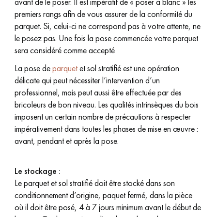
avant de le poser. Il est impératif de « poser à blanc » les
PARQUET VIEILLI
PARQUET EN CHÊNE FUMÉ
premiers rangs afin de vous assurer de la conformité du
parquet. Si, celui-ci ne correspond pas à votre attente, ne
PARQUET LAMES LARGES XXL
PARQUET EN CHÊNE
le posez pas. Une fois la pose commencée votre parquet
sera considéré comme accepté
ACCESSOIRES PARQUET
D'INTÉRIEUR
La pose de
parquet
et sol stratifié est une opération
délicate qui peut nécessiter l’intervention d’un
professionnel, mais peut aussi être effectuée par des
bricoleurs de bon niveau. Les qualités intrinsèques du bois
Nos conseillers sont disponibles au
imposent un certain nombre de précautions à respecter
09-8899140
impérativement dans toutes les phases de mise en œuvre :
avant, pendant et après la pose.
Le stockage :
Le parquet et sol stratifié doit être stocké dans son
VOUS AVEZ UN PROJET ?
conditionnement d’origine, paquet fermé, dans la pièce
où il doit être posé, 4 à 7 jours minimum avant le début de
Nos experts sont à votre disposition pour vous guider pas à