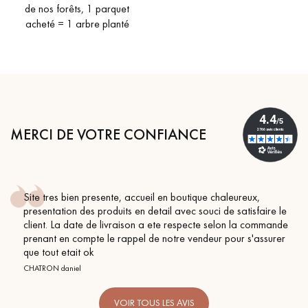
pas dans le choix et la pose de votre parquet.
de nos forêts, 1 parquet
acheté = 1 arbre planté
Un expert Décoplus Parquets vous appelle
MERCI DE VOTRE CONFIANCE
Site tres bien presente, accueil en boutique chaleureux,
Demandez un rendez-vous personnalisé
presentation des produits en detail avec souci de satisfaire le
client. La date de livraison a ete respecte selon la commande
prenant en compte le rappel de notre vendeur pour s'assurer
que tout etait ok
CHATRON daniel
Obtenez un devis gratuit !
VOIR TOUS LES AVIS