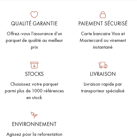
PARQUET VIEILLI
PARQUET EN CHÊNE FUMÉ
PARQUET LAMES LARGES XXL
PARQUET EN CHÊNE
QUALITÉ GARANTIE
PAIEMENT SÉCURISÉ
Offrez-vous l’assurance d’un
Carte bancaire Visa et
ACCESSOIRES PARQUET
parquet de qualité au meilleur
Mastercard ou virement
D'INTÉRIEUR
prix
instantané
Nos conseillers sont disponibles au
STOCKS
LIVRAISON
09-8899140
Choisissez votre parquet
Livraison rapide par
parmi plus de 1000 références
transporteur spécialisé
en stock
VOUS AVEZ UN PROJET ?
ENVIRONNEMENT
Nos experts sont à votre disposition pour vous guider pas à
Agissez pour la reforestation