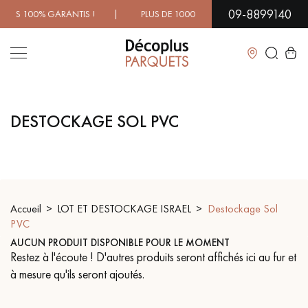
09-8899140
 100% GARANTIS ! | PLUS DE 1000 MODÈLES À DÉCOUVRIR 
Fermer
DESTOCKAGE SOL PVC
LES RECHERCHES LES PLUS COURANTES
PARQUET MASSIF
PARQUET CONTRECOLLÉ -
FLOTTANT
Accueil
LOT ET DESTOCKAGE ISRAEL
Destockage Sol
SOL PLAQUÉ BOIS VERITABLES
PARQUETS À MOTIFS
TRADITIONNELS
PVC
AUCUN PRODUIT DISPONIBLE POUR LE MOMENT
Restez à l'écoute ! D'autres produits seront affichés ici au fur et
PARQUET EN BOIS EXOTIQUE
PARQUET VERNIS
à mesure qu'ils seront ajoutés.
PARQUET HUILÉ
PARQUET EN BOIS BRUT