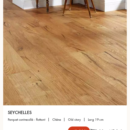
pas dans le choix et la pose de votre parquet.
Un expert Décoplus Parquets vous appelle
Demandez un rendez-vous personnalisé
SEYCHELLES
parquet contrecollé - flottant
chêne
old story
larg 19 cm
Obtenez un devis gratuit !