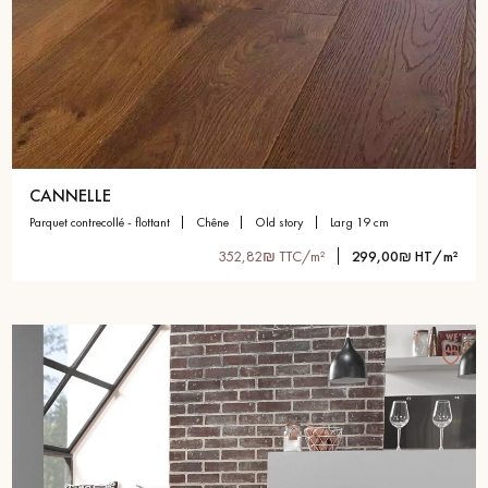
CANNELLE
parquet contrecollé - flottant
chêne
old story
larg 19 cm
352,82₪ TTC/m²
299,00₪ HT/m²