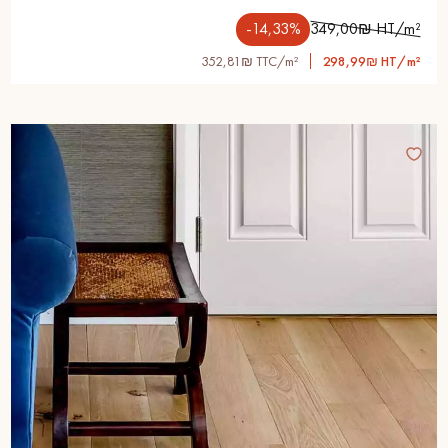
-14,33%
349,00₪ HT/m²
352,81₪ TTC/m²
298,99₪ HT/m²