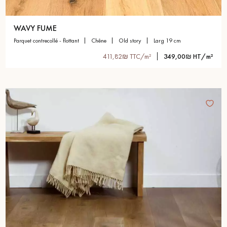
WAVY FUME
parquet contrecollé - flottant
chêne
old story
larg 19 cm
411,82₪ TTC/m²
349,00₪ HT/m²