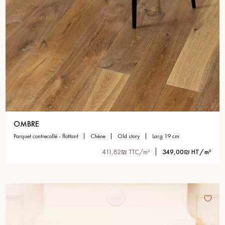
OMBRE
parquet contrecollé - flottant
chêne
old story
larg 19 cm
411,82₪ TTC/m²
349,00₪ HT/m²