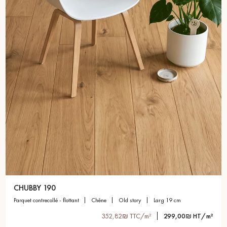
CHUBBY 190
parquet contrecollé - flottant
chêne
old story
larg 19 cm
352,82₪ TTC/m²
299,00₪ HT/m²