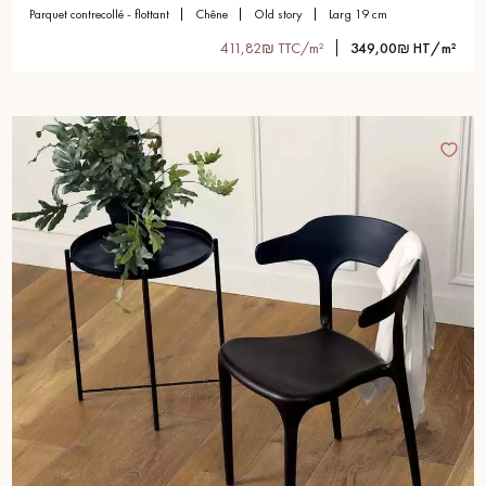
parquet contrecollé - flottant
chêne
old story
larg 19 cm
411,82₪ TTC/m²
349,00₪ HT/m²