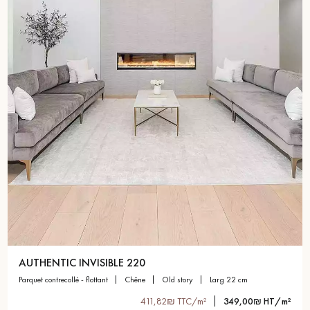
AUTHENTIC INVISIBLE 220
parquet contrecollé - flottant
chêne
old story
larg 22 cm
411,82₪ TTC/m²
349,00₪ HT/m²