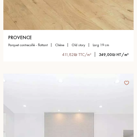
PROVENCE
parquet contrecollé - flottant
chêne
old story
larg 19 cm
411,82₪ TTC/m²
349,00₪ HT/m²