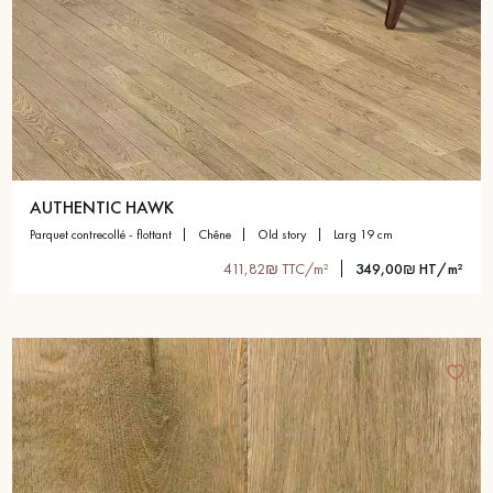
AUTHENTIC HAWK
parquet contrecollé - flottant
chêne
old story
larg 19 cm
411,82₪ TTC/m²
349,00₪ HT/m²