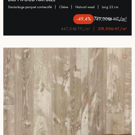
destockage parquet contrecollé
chêne
natural wood
larg 22 cm
-49,4%
749,00₪ HT/m²
447,21₪ TTC/m²
378,99₪ HT/m²