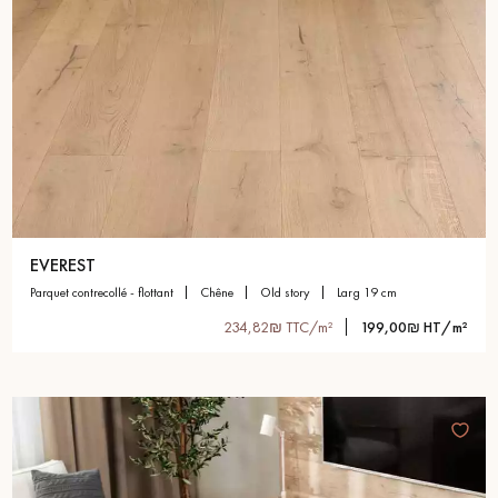
EVEREST
parquet contrecollé - flottant
chêne
old story
larg 19 cm
234,82₪ TTC/m²
199,00₪ HT/m²