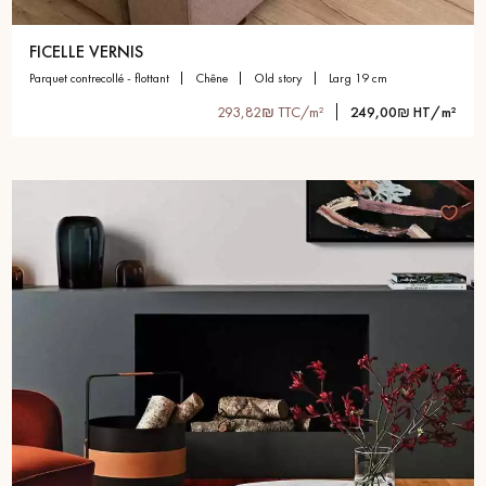
FICELLE VERNIS
parquet contrecollé - flottant
chêne
old story
larg 19 cm
293,82₪ TTC/m²
249,00₪ HT/m²