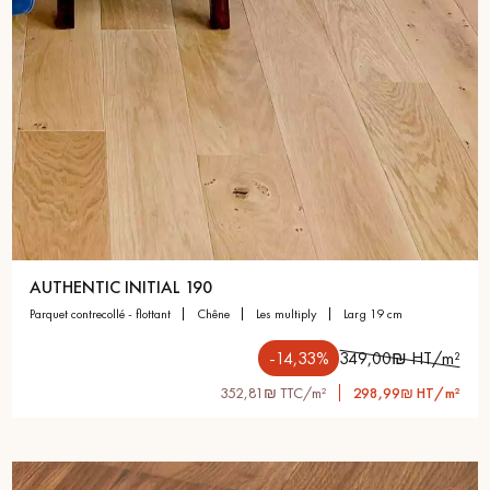
AUTHENTIC INITIAL 190
parquet contrecollé - flottant
chêne
les multiply
larg 19 cm
-14,33%
349,00₪ HT/m²
352,81₪ TTC/m²
298,99₪ HT/m²