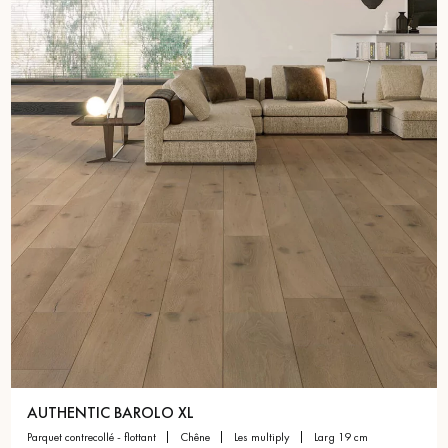
AUTHENTIC BAROLO XL
parquet contrecollé - flottant
chêne
les multiply
larg 19 cm