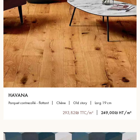
HAVANA
parquet contrecollé - flottant
chêne
old story
larg 19 cm
293,82₪ TTC/m²
249,00₪ HT/m²