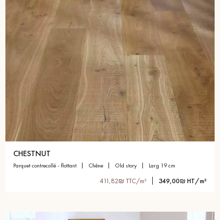
CHESTNUT
parquet contrecollé - flottant
chêne
old story
larg 19 cm
411,82₪ TTC/m²
349,00₪ HT/m²