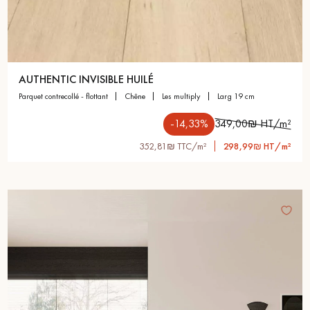
AUTHENTIC INVISIBLE HUILÉ
parquet contrecollé - flottant
chêne
les multiply
larg 19 cm
-14,33%
349,00₪ HT/m²
352,81₪ TTC/m²
298,99₪ HT/m²