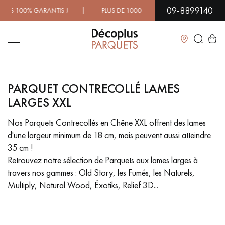
09-8899140
US DE 1000 MODÈLES À DÉCOUVRIR EN SHOWROOM | DISPONI
Fermer
PARQUET CONTRECOLLÉ LAMES
LES RECHERCHES LES PLUS COURANTES
LARGES XXL
Nos Parquets Contrecollés en Chêne XXL offrent des lames
PARQUET MASSIF
PARQUET CONTRECOLLÉ -
FLOTTANT
d'une largeur minimum de 18 cm, mais peuvent aussi atteindre
35 cm !
SOL PLAQUÉ BOIS VERITABLES
PARQUETS À MOTIFS
Retrouvez notre sélection de Parquets aux lames larges à
TRADITIONNELS
travers nos gammes : Old Story, les Fumés, les Naturels,
Multiply, Natural Wood, Éxotiks, Relief 3D...
PARQUET EN BOIS EXOTIQUE
PARQUET VERNIS
PARQUET HUILÉ
PARQUET EN BOIS BRUT