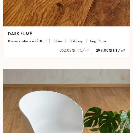
DARK FUMÉ
parquet contrecollé - flottant
chêne
old story
larg 19 cm
352,82₪ TTC/m²
299,00₪ HT/m²