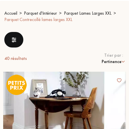
PARQUET VIEILLI
PARQUET EN CHÊNE FUMÉ
Accueil
Parquet d'Intérieur
Parquet Lames Larges XXL
Parquet Contrecollé lames larges XXL
PARQUET LAMES LARGES XXL
PARQUET EN CHÊNE
ACCESSOIRES PARQUET
D'INTÉRIEUR
Trier par :
40
résultats
Pertinence
Nos conseillers sont disponibles au
09-8899140
VOUS AVEZ UN PROJET ?
Nos experts sont à votre disposition pour vous guider pas à