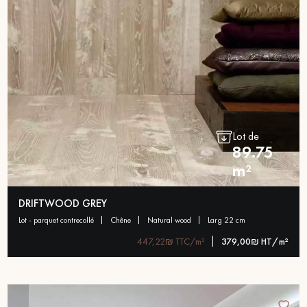
Lot de
89.75
m²
DRIFTWOOD GREY
lot - parquet contrecollé
chêne
natural wood
larg 22 cm
447,22₪ TTC/m²
379,00₪ HT/m²