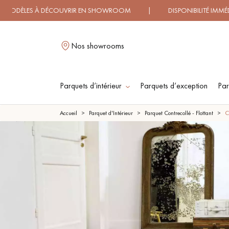
UVRIR EN SHOWROOM | DISPONIBILITÉ IMMÉDIATE | LIVRAI
Nos showrooms
Parquets d’intérieur
Parquets d’exception
Par
L
Accueil
Parquet d'Intérieur
Parquet Contrecollé - Flottant
C
PARQUET MASSIF
PARQUET
CONTRECOLLÉ -
FLOTTANT
PARQUET HUILÉ
PARQUET EN BOIS
BRUT