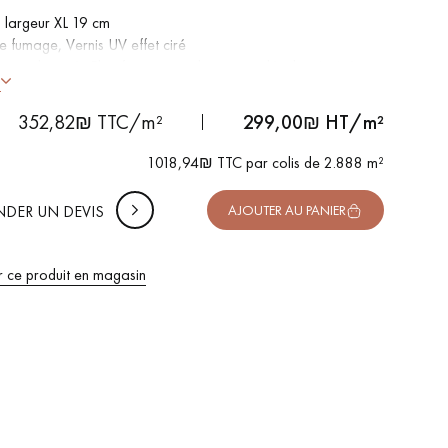
 largeur XL 19 cm
e fumage, Vernis UV effet ciré
 DE VOTRE PROJET
ement brossé, Chanfreins arrondis et martelés des 4 côtés
-
+
Soit
colis
m²
s
 Authentic - Nœuds, gerces, fissures colmatées, aubiers
uter 10% de marge de sécurité (pour les chutes et les
352,82₪ TTC/m²
299,00
₪ HT/m²
pes)
1018,94₪ TTC par colis de 2.888 m²
 TTC
DER UN DEVIS
AJOUTER AU PANIER
r ce produit en magasin
 de votre parquet.