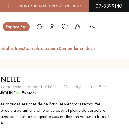
09-8899140
0 MODÈLES À DÉCOUVRIR EN SHOWROOM | DISPONIBILITÉ IM
Fermer
Espace Pro
FR
 réalisations
Conseils d’experts
Demander un devis
ES
NELLE
PARQUET EN BOIS
PARQUET VERNIS
 contrecollé - flottant
chêne
old story
larg 19 cm
EXOTIQUE
3ROUND
En stock
ntes chaudes et riches de ce Parquet viendront réchauffer
ntérieur, ajoutant une ambiance cosy et pleine de caractère.
PARQUET LAMES
PARQUET EN CHÊNE
es avec soin, ses lames généreuses mettent en valeur la beauté
LARGES XXL
e.